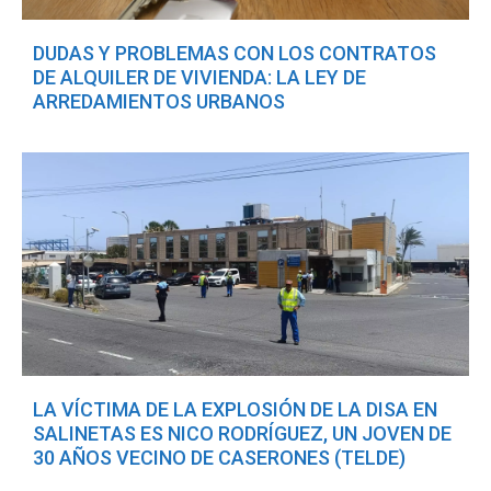
DUDAS Y PROBLEMAS CON LOS CONTRATOS
DE ALQUILER DE VIVIENDA: LA LEY DE
ARREDAMIENTOS URBANOS
LA VÍCTIMA DE LA EXPLOSIÓN DE LA DISA EN
SALINETAS ES NICO RODRÍGUEZ, UN JOVEN DE
30 AÑOS VECINO DE CASERONES (TELDE)