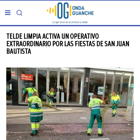
PORTADA
TELDE LIMPIA ACTIVA UN OPERATIVO
EXTRAORDINARIO POR LAS FIESTAS DE SAN JUAN
BAUTISTA
TELDE
GRAN CANARIA
CANARIAS
5ª COLUMNA
CARTAS DEL DIRECTOR
ENTREVISTAS