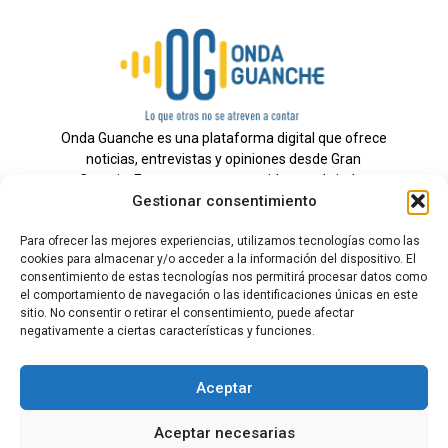
Onda Guanche es una plataforma digital que ofrece
noticias, entrevistas y opiniones desde Gran
Canaria. Estamos comprometidos con brindar
Gestionar consentimiento
información veraz y un periodismo independiente a
nuestra audiencia.
Para ofrecer las mejores experiencias, utilizamos tecnologías como las
cookies para almacenar y/o acceder a la información del dispositivo. El
consentimiento de estas tecnologías nos permitirá procesar datos como
el comportamiento de navegación o las identificaciones únicas en este
Todos los derechos reservados.
sitio. No consentir o retirar el consentimiento, puede afectar
Radio
negativamente a ciertas características y funciones.
Contacto
Aceptar
Aviso Legal
Aceptar necesarias
Política de Privacidad