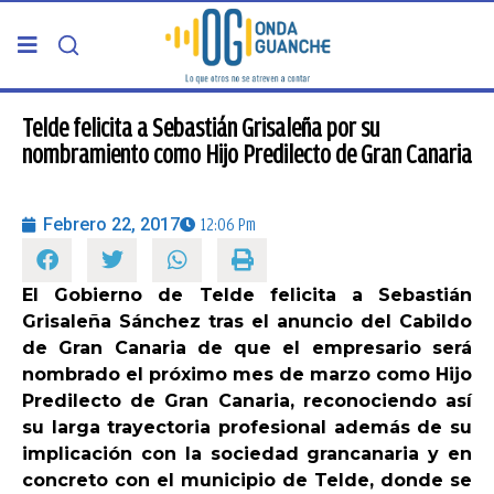
PORTADA
Telde felicita a Sebastián Grisaleña por su
nombramiento como Hijo Predilecto de Gran Canaria
TELDE
Febrero 22, 2017
12:06 Pm
GRAN CANARIA
El Gobierno de Telde felicita a Sebastián
CANARIAS
Grisaleña Sánchez tras el anuncio del Cabildo
de Gran Canaria de que el empresario será
5ª COLUMNA
nombrado el próximo mes de marzo como Hijo
Predilecto de Gran Canaria, reconociendo así
su larga trayectoria profesional además de su
CARTAS DEL DIRECTOR
implicación con la sociedad grancanaria y en
concreto con el municipio de Telde, donde se
ENTREVISTAS