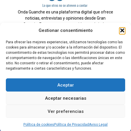
Onda Guanche es una plataforma digital que ofrece
noticias, entrevistas y opiniones desde Gran
Canaria. Estamos comprometidos con brindar
Gestionar consentimiento
información veraz y un periodismo independiente a
nuestra audiencia.
Para ofrecer las mejores experiencias, utilizamos tecnologías como las
cookies para almacenar y/o acceder a la información del dispositivo. El
consentimiento de estas tecnologías nos permitirá procesar datos como
el comportamiento de navegación o las identificaciones únicas en este
Todos los derechos reservados.
sitio. No consentir o retirar el consentimiento, puede afectar
Radio
negativamente a ciertas características y funciones.
Contacto
Aceptar
Aviso Legal
Aceptar necesarias
Política de Privacidad
Política de cookies
Ver preferencias
Tarifas Publicidad
Política de cookies
Política de Privacidad
Aviso Legal