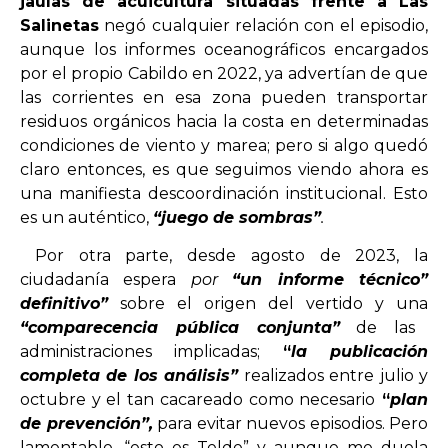
jaulas de acuicultura situadas frente a Las
Salinetas
negó cualquier relación con el episodio,
aunque los informes oceanográficos encargados
por el propio Cabildo en 2022, ya advertían de que
las corrientes en esa zona pueden transportar
residuos orgánicos hacia la costa en determinadas
condiciones de viento y marea; pero si algo quedó
claro entonces, es que seguimos viendo ahora es
una manifiesta descoordinación institucional. Esto
es un auténtico,
“juego de sombras”
.
Por otra parte, desde agosto de 2023, la
ciudadanía espera
por
“un informe técnico”
definitivo”
sobre el origen del vertido y una
“comparecencia pública conjunta”
de las
administraciones implicadas;
“
la publicación
completa de los análisis”
realizados entre julio y
octubre y el tan cacareado como necesario
“
plan
de prevención”,
para evitar nuevos episodios. Pero
lamentable, “esto es Telde” y aunque me duela