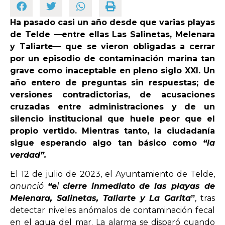
Ha pasado casi un año desde que varias playas
OPINIÓN
de Telde —entre ellas Las Salinetas, Melenara
y Taliarte— que se vieron obligadas a cerrar
PROGRAMAS
por un episodio de contaminación marina tan
grave como inaceptable en pleno siglo XXI. Un
año entero de preguntas sin respuestas; de
versiones contradictorias, de acusaciones
cruzadas entre administraciones y de un
silencio institucional que huele peor que el
propio vertido. Mientras tanto, la ciudadanía
sigue esperando algo tan básico como
“la
verdad”.
El 12 de julio de 2023, el Ayuntamiento de Telde,
anunció
“e
l
cierre inmediato de las playas de
Melenara, Salinetas, Taliarte y La Garita
”
, tras
detectar niveles anómalos de contaminación fecal
en el agua del mar. La alarma se disparó cuando