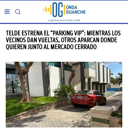
PORTADA
TELDE ESTRENA EL “PARKING VIP”: MIENTRAS LOS
VECINOS DAN VUELTAS, OTROS APARCAN DONDE
QUIEREN JUNTO AL MERCADO CERRADO
TELDE
GRAN CANARIA
CANARIAS
5ª COLUMNA
CARTAS DEL DIRECTOR
ENTREVISTAS