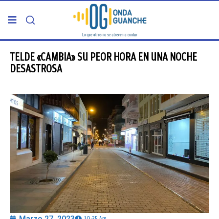
PORTADA
TELDE «CAMBIA» SU PEOR HORA EN UNA NOCHE
DESASTROSA
TELDE
GRAN CANARIA
CANARIAS
5ª COLUMNA
CARTAS DEL DIRECTOR
ENTREVISTAS
Marzo 27, 2023
10:35 Am