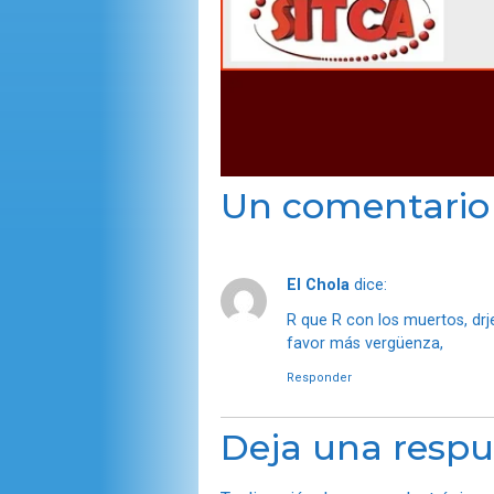
Un comentario
El Chola
dice:
R que R con los muertos, drj
favor más vergüenza,
Responder
Deja una respu