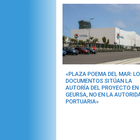
«PLAZA POEMA DEL MAR: L
DOCUMENTOS SITÚAN LA
AUTORÍA DEL PROYECTO EN
GEURSA, NO EN LA AUTORID
PORTUARIA»