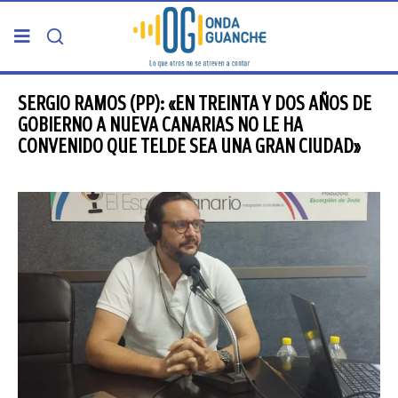
PORTADA
SERGIO RAMOS (PP): «EN TREINTA Y DOS AÑOS DE
GOBIERNO A NUEVA CANARIAS NO LE HA
CONVENIDO QUE TELDE SEA UNA GRAN CIUDAD»
TELDE
GRAN CANARIA
CANARIAS
5ª COLUMNA
CARTAS DEL DIRECTOR
ENTREVISTAS