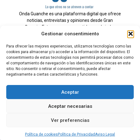
Onda Guanche es una plataforma digital que ofrece
noticias, entrevistas y opiniones desde Gran
Canaria. Estamos comprometidos con brindar
Gestionar consentimiento
información veraz y un periodismo independiente a
nuestra audiencia.
Para ofrecer las mejores experiencias, utilizamos tecnologías como las
cookies para almacenar y/o acceder a la información del dispositivo. El
consentimiento de estas tecnologías nos permitirá procesar datos como
el comportamiento de navegación o las identificaciones únicas en este
Todos los derechos reservados.
sitio. No consentir o retirar el consentimiento, puede afectar
Radio
negativamente a ciertas características y funciones.
Contacto
Aceptar
Aviso Legal
Aceptar necesarias
Política de Privacidad
Política de cookies
Ver preferencias
Tarifas Publicidad
Política de cookies
Política de Privacidad
Aviso Legal