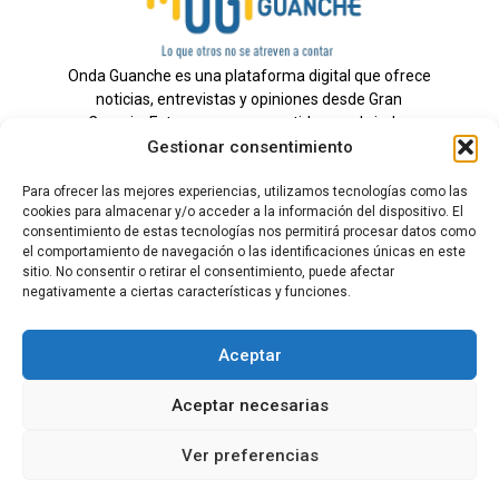
Onda Guanche es una plataforma digital que ofrece
noticias, entrevistas y opiniones desde Gran
Canaria. Estamos comprometidos con brindar
Gestionar consentimiento
información veraz y un periodismo independiente a
nuestra audiencia.
Para ofrecer las mejores experiencias, utilizamos tecnologías como las
cookies para almacenar y/o acceder a la información del dispositivo. El
consentimiento de estas tecnologías nos permitirá procesar datos como
el comportamiento de navegación o las identificaciones únicas en este
Todos los derechos reservados.
sitio. No consentir o retirar el consentimiento, puede afectar
Radio
negativamente a ciertas características y funciones.
Contacto
Aceptar
Aviso Legal
Aceptar necesarias
Política de Privacidad
Política de cookies
Ver preferencias
Tarifas Publicidad