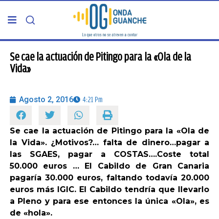
PORTADA
Se cae la actuación de Pitingo para la «Ola de la
Vida»
TELDE
Agosto 2, 2016
4:21 Pm
GRAN CANARIA
Se cae la actuación de Pitingo para la «Ola de
CANARIAS
la Vida». ¿Motivos?… falta de dinero…pagar a
las SGAES, pagar a COSTAS….Coste total
5ª COLUMNA
50.000 euros … El Cabildo de Gran Canaria
pagaría 30.000 euros, faltando todavía 20.000
euros más IGIC. El Cabildo tendría que llevarlo
CARTAS DEL DIRECTOR
a Pleno y para ese entonces la única «Ola», es
de «hola».
ENTREVISTAS