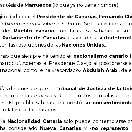
las tésis de
Marruecos
(lo que ya no tiene nombre)…
giro dado por el
Presidente de Canarias
,
Fernando Cla
Gobierno español sobre el Sáhara
«. Se le «olvidan» al Pr
 del
Pueblo canario
con la causa saharaui y su P
l
Parlamento de Canarias
a favor de la
autodetermi
on las resoluciones de las
Naciones Unidas
…
enso que siempre ha tenido el
nacionalismo canario
f
arroquí. Además, el Presidente Clavijo, al posicionarse a
ternacional, como le ha «recordado»
Abdulah Arabi
, del
 días después de que el
Tribunal de Justicia de la U
 en materia de pesca y de productos agrícolas con el re
les. El pueblo saharaui no prestó su
consentimient
 relativo de los tratados…
 la
Nacionalidad Canaria
sólo puede contemplarse c
ha considerado
Nueva Canarias
y «
no representa 