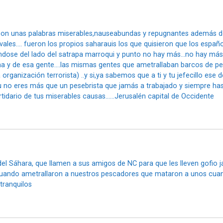
 son unas palabras miserables,nauseabundas y repugnantes además 
les…. fueron los propios saharauis los que quisieron que los españo
ndose del lado del satrapa marroqui y punto no hay más…no hay más q
zona y de esa gente….las mismas gentes que ametrallaban barcos de p
 organización terrorista) ..y si,ya sabemos que a ti y tu jefecillo ese
no eres más que un pesebrista que jamás a trabajado y siempre has v
rtidario de tus miserables causas……Jerusalén capital de Occidente
el Sáhara, que llamen a sus amigos de NC para que les lleven gofio ja
cuando ametrallaron a nuestros pescadores que mataron a unos cuan
tranquilos