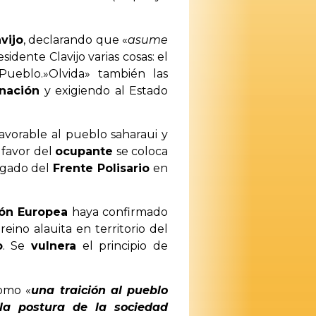
vijo
, declarando que «
asume
esidente Clavijo varias cosas: el
ueblo.»Olvida» también las
nación
y exigiendo al Estado
avorable al pueblo saharaui y
 favor del
ocupante
se coloca
egado del
Frente Polisario
en
nión Europea
haya confirmado
ino alauita en territorio del
o
. Se
vulnera
el principio de
omo «
una traición al pueblo
la postura de la sociedad