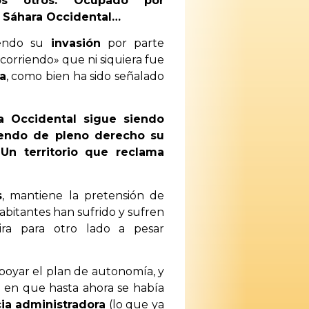
tos otros. Ocupado por
o Sáhara Occidental…
iendo su
invasión
por parte
corriendo» que ni siquiera fue
a
, como bien ha sido señalado
a Occidental sigue siendo
iendo de pleno derecho su
Un territorio que reclama
s
, mantiene la pretensión de
habitantes han sufrido y sufren
ira para otro lado a pesar
apoyar el plan de autonomía, y
» en que hasta ahora se había
ia administradora
(lo que ya