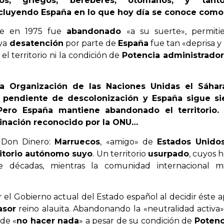
icios, griegos, bereberes, otomanos, y tan
incluyendo España en lo que hoy día se conoce com
e en 1975 fue
abandonado
«a su suerte», permit
uya
desatención
por parte de
España
fue tan «deprisa y 
el territorio ni la condición de
Potencia administrador
la Organización de las Naciones Unidas el Sáhar
o pendiente de descolonización y España sigue s
 Pero España mantiene abandonado el territorio. 
minación reconocido por la ONU…
 Don Dinero:
Marruecos
, «amigo» de
Estados Unido
ritorio autónomo suyo
. Un territorio
usurpado
, cuyos 
 décadas, mientras la comunidad internacional m
 el Gobierno actual del Estado español al decidir éste 
asor
reino alauita. Abandonando la «neutralidad activa
de «
no hacer nada
» a pesar de su condición de
Potenc