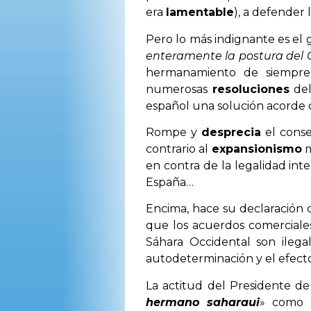
era
lamentable
), a defender 
Pero lo más indignante es el 
enteramente la postura del 
hermanamiento de siempre
numerosas
resoluciones
de
español una solución acorde c
Rompe y
desprecia
el cons
contrario al
expansionismo
m
en contra de la legalidad in
España…
Encima, hace su declaración
que los acuerdos comerciales
Sáhara Occidental son ilega
autodeterminación y el efecto
La actitud del Presidente de
hermano saharaui
» como 