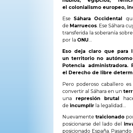
nubios, egipcios, fen
el colonialismo europeo, 
Ese
Sáhara Occidental
qu
de
Marruecos
. Ese Sáhara c
transferida la soberanía sobre 
por la
ONU
…
Eso deja claro que para 
un territorio no autónom
Potencia administradora.
el Derecho de libre deter
Pero poderoso caballero es
convertir al Sáhara en un
ter
una
represión brutal
hace
de
incumplir
la legalidad…
Nuevamente
traicionado
por
posicionarse del lado del
inv
posicionado España. Pasando 