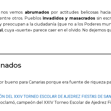
e nos vemos
abrumados
por actitudes belicosas haci
 entre otros. Pueblos
invadidos y masacrados
sin esc
n y preocupan a la ciudadanía (que no a los Poderes mun
ui
, cuya «suerte» parece caer en el olvido. No dejemos 
onados
r bueno para Canarias porque era fuente de riqueza para
N DEL XXIV TORNEO ESCOLAR DE AJEDREZ FIESTAS DE SAN
roclamó, campeón del XXIV Torneo Escolar de Ajedrez Fi