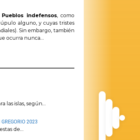
a
Pueblos indefensos
, como
rúpulo alguno, y cuyas tristes
diales). Sin embargo, también
que ocurra nunca…
 las islas, según…
 GREGORIO 2023
estas de…