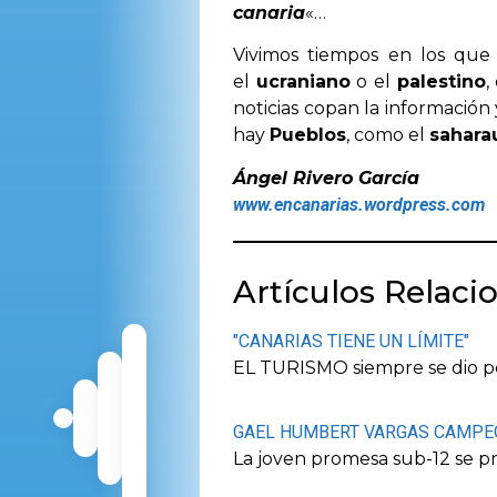
canaria
«…
Vivimos tiempos en los qu
el
ucraniano
o el
palestino
,
noticias copan la informació
hay
Pueblos
, como el
sahara
Ángel Rivero García
www.encanarias.wordpress.com
Artículos Relaci
"CANARIAS TIENE UN LÍMITE"
EL TURISMO siempre se dio po
GAEL HUMBERT VARGAS CAMPEÓ
La joven promesa sub-12 se p