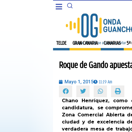
CANARIAS
PORTADA
5ª COLUMNA
TELDE
TELDE
GRAN CANARIA
CANARIAS
5ª
CARTAS DEL DIRECTOR
GRAN CANARIA
Roque de Gando apuesta 
ENTREVISTAS
CANARIAS
OPINIÓN
Mayo 1, 2015
11:19 Am
5ª COLUMNA
PROGRAMAS
Chano Henríquez, como 
CARTAS DEL DIRECTOR
candidatura, se compromete
Zona Comercial Abierta de
ENTREVISTAS
ciudad y de excelencia de
verdadera mesa de trabajo