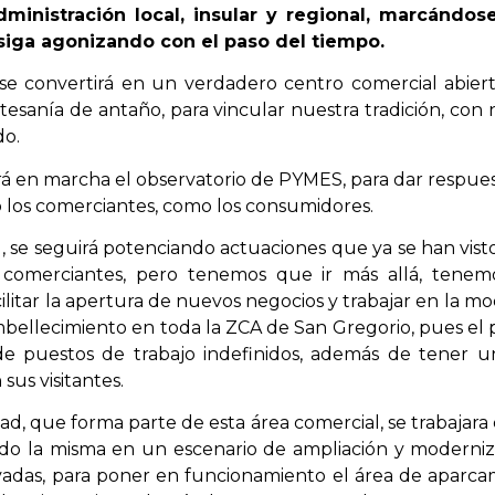
administración local, insular y regional, marcándo
siga agonizando con el paso del tiempo.
e convertirá en un verdadero centro comercial abierto
rtesanía de antaño, para vincular nuestra tradición, con 
do.
 en marcha el observatorio de PYMES, para dar respue
to los comerciantes, como los consumidores.
 seguirá potenciando actuaciones que ya se han visto q
 comerciantes, pero tenemos que ir más allá, tenem
litar la apertura de nuevos negocios y trabajar en la m
bellecimiento en toda la ZCA de San Gregorio, pues e
e puestos de trabajo indefinidos, además de tener un
sus visitantes.
ad, que forma parte de esta área comercial, se trabajara
do la misma en un escenario de ampliación y moderniza
ivadas, para poner en funcionamiento el área de aparca