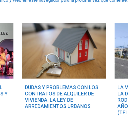
ónico y web en este navegador para la próxima vez que comente.
L
DUDAS Y PROBLEMAS CON LOS
LA 
S Y
CONTRATOS DE ALQUILER DE
LA 
VIVIENDA: LA LEY DE
ROD
ARREDAMIENTOS URBANOS
AÑO
(TE