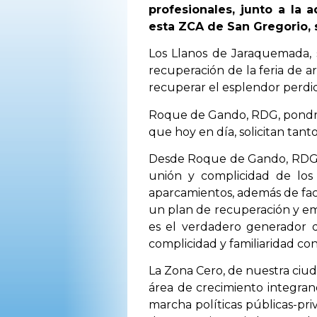
profesionales, junto a la 
OPINIÓN
esta ZCA de San Gregorio, 
Los Llanos de Jaraquemada, s
PROGRAMAS
recuperación de la feria de a
recuperar el esplendor perdi
Roque de Gando, RDG, pondrá
que hoy en día, solicitan tan
Desde Roque de Gando, RDG, se
unión y complicidad de los
aparcamientos, además de faci
un plan de recuperación y em
es el verdadero generador d
complicidad y familiaridad con 
La Zona Cero, de nuestra ciud
área de crecimiento integran
marcha políticas públicas-pr