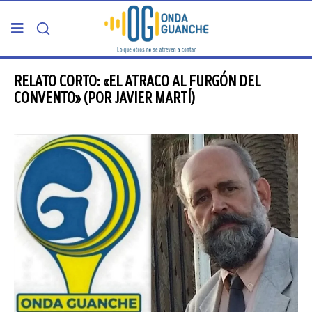
PORTADA
RELATO CORTO: «EL ATRACO AL FURGÓN DEL
CONVENTO» (POR JAVIER MARTÍ)
TELDE
GRAN CANARIA
CANARIAS
5ª COLUMNA
CARTAS DEL DIRECTOR
ENTREVISTAS