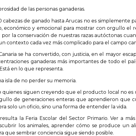
nerosidad de las personas ganaderas.
0 cabezas de ganado hasta Arucas no es simplemente part
económico y emocional para mostrar con orgullo el re
ar por la conservación de nuestras razas autóctonas cu
en un contexto cada vez más complicado para el campo can
naria se ha convertido, con justicia, en el mayor esca
centraciones ganaderas más importantes de todo el paí
 Está en lo que representa.
a isla de no perder su memoria.
 quienes siguen creyendo que el producto local no es 
orgullo de generaciones enteras que aprendieron que c
ra solo un oficio, sino una forma de entender la vida.
sulta la Feria Escolar del Sector Primario. Ver a más d
descubrir los animales, aprender cómo se produce un 
a que sembrar conciencia sigue siendo posible.