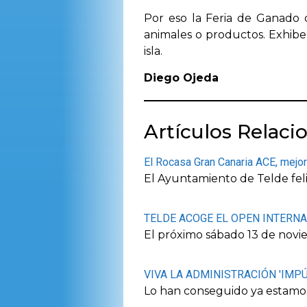
Por eso la Feria de Ganado 
animales o productos. Exhibe
isla.
Diego Ojeda
Artículos Relaci
El Rocasa Gran Canaria ACE, mejor 
El Ayuntamiento de Telde feli
TELDE ACOGE EL OPEN INTERN
El próximo sábado 13 de noviem
VIVA LA ADMINISTRACIÓN 'IMPÚ
Lo han conseguido ya estamos 