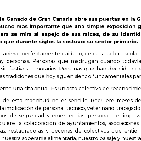
de Ganado de Gran Canaria abre sus puertas en la G
mucho más importante que una simple exposición 
era se mira al espejo de sus raíces, de su ident
que durante siglos la sostuvo: su sector primario.
a animal perfectamente cuidado, de cada taller escolar
 hay personas. Personas que madrugan cuando todaví
 sin festivos ni horarios. Personas que han decidido q
nas tradiciones que hoy siguen siendo fundamentales par
ente una cita anual. Es un acto colectivo de reconocimien
de esta magnitud no es sencillo. Requiere meses de p
la implicación de personal técnico, veterinario, trabajado
pos de seguridad y emergencias, personal de limpieza
quiere la colaboración de ayuntamientos, asociaciones 
nas, restauradoras y decenas de colectivos que enti
nuestra soberanía alimentaria, nuestro paisaje y nuestra