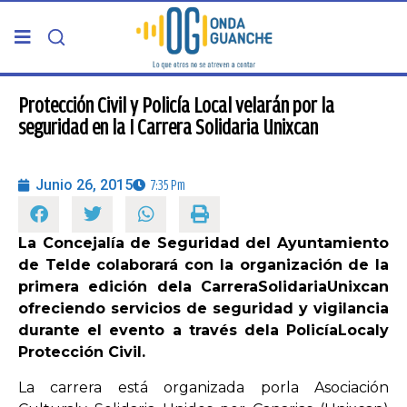
PORTADA
Protección Civil y Policía Local velarán por la
seguridad en la I Carrera Solidaria Unixcan
TELDE
Junio 26, 2015
7:35 Pm
GRAN CANARIA
La Concejalía de Seguridad del Ayuntamiento
CANARIAS
de Telde colaborará con la organización de la
primera edición dela CarreraSolidariaUnixcan
5ª COLUMNA
ofreciendo servicios de seguridad y vigilancia
durante el evento a través dela PolicíaLocaly
Protección Civil.
CARTAS DEL DIRECTOR
La carrera está organizada porla Asociación
ENTREVISTAS