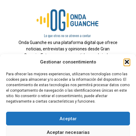
Onda Guanche es una plataforma digital que ofrece
noticias, entrevistas y opiniones desde Gran
Canaria. Estamos comprometidos con brindar
Gestionar consentimiento
información veraz y un periodismo independiente a
nuestra audiencia.
Para ofrecer las mejores experiencias, utilizamos tecnologías como las
cookies para almacenar y/o acceder a la información del dispositivo. El
consentimiento de estas tecnologías nos permitirá procesar datos como
el comportamiento de navegación o las identificaciones únicas en este
Todos los derechos reservados.
sitio. No consentir o retirar el consentimiento, puede afectar
Radio
negativamente a ciertas características y funciones.
Contacto
Aceptar
Aviso Legal
Aceptar necesarias
Política de Privacidad