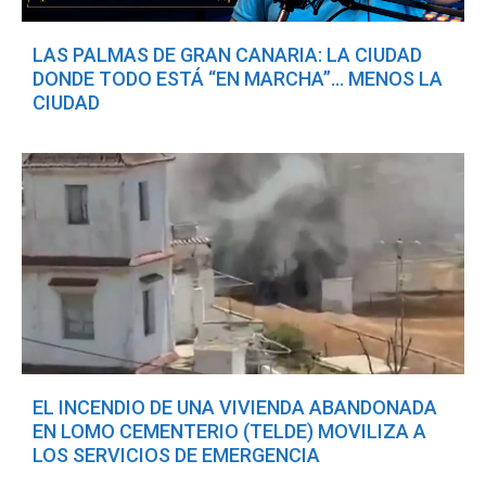
LAS PALMAS DE GRAN CANARIA: LA CIUDAD
DONDE TODO ESTÁ “EN MARCHA”… MENOS LA
CIUDAD
EL INCENDIO DE UNA VIVIENDA ABANDONADA
EN LOMO CEMENTERIO (TELDE) MOVILIZA A
LOS SERVICIOS DE EMERGENCIA