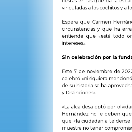
fiestas en las que da la espa
vinculadas a los cochitos y a 
Espera que Carmen Hernánde
circunstancias y que ha erra
entiende que «está todo or
intereses».
Sin celebración por la fund
Este 7 de noviembre de 2022
celebró «ni siquiera mencion
de su historia se ha aprovech
y Distinciones».
«La alcaldesa optó por olvida
Hernández no le deben queda
que «la ciudadanía teldense 
muestra no tener compromiso p