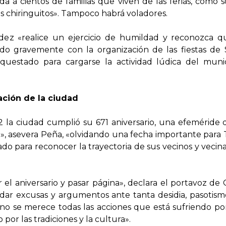
lda a cientos de familias que viven de las ferias, como
los chiringuitos». Tampoco habrá voladores.
z «realice un ejercicio de humildad y reconozca que
do gravemente con la organización de las fiestas de 
questado para cargarse la actividad lúdica del muni
ación de la ciudad
 la ciudad cumplió su 671 aniversario, una efeméride 
ó», asevera Peña, «olvidando una fecha importante para 
ado para reconocer la trayectoria de sus vecinos y veci
r el aniversario y pasar página», declara el portavoz 
r excusas y argumentos ante tanta desidia, pasotismo
no se merece todas las acciones que está sufriendo p
or las tradiciones y la cultura».