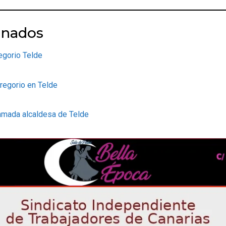
onados
egorio Telde
regorio en Telde
amada alcaldesa de Telde