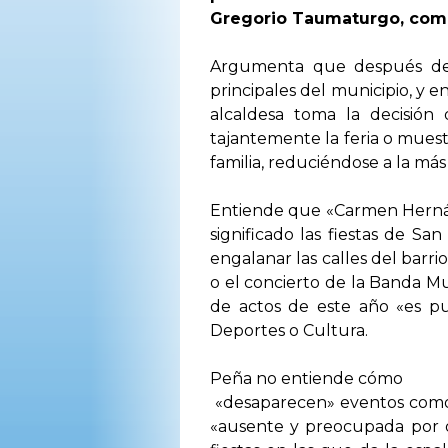
Gregorio Taumaturgo, compa
Argumenta que después de d
principales del municipio, y e
alcaldesa toma la decisión 
tajantemente la feria o muest
familia, reduciéndose a la má
Entiende que «Carmen Hernánd
significado las fiestas de S
engalanar las calles del barri
o el concierto de la Banda Mu
de actos de este año «es pu
Deportes o Cultura.
Peña no entiende cómo
«desaparecen» eventos como el
«ausente y preocupada por o