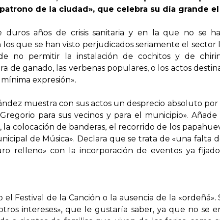
trono de la ciudad», que celebra su día grande el
uros años de crisis sanitaria y en la que no se han
n los que se han visto perjudicados seriamente el sector lú
de no permitir la instalación de cochitos y de chir
ra de ganado, las verbenas populares, o los actos desti
s mínima expresión».
ez muestra con sus actos un desprecio absoluto por la
an Gregorio para sus vecinos y para el municipio». Añad
o, la colocación de banderas, el recorrido de los papahu
nicipal de Música». Declara que se trata de «una falta
ro relleno» con la incorporación de eventos ya fijado
 Festival de la Canción o la ausencia de la «ordeñá». 
tros intereses», que le gustaría saber, ya que no se 