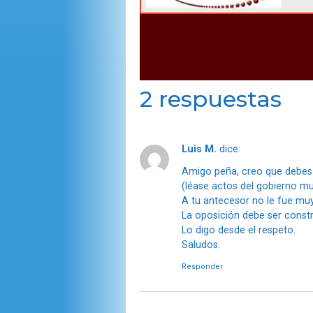
2 respuestas
Luis M.
dice:
Amigo peña, creo que debes c
(léase actos del gobierno mun
A tu antecesor no le fue mu
La oposición debe ser constr
Lo digo desde el respeto.
Saludos.
Responder