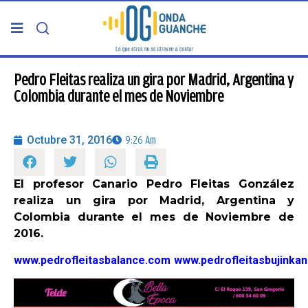
PORTADA
Pedro Fleitas realiza un gira por Madrid, Argentina y
Colombia durante el mes de Noviembre
TELDE
Octubre 31, 2016
9:26 Am
GRAN CANARIA
El profesor Canario Pedro Fleitas González
CANARIAS
realiza un gira por Madrid, Argentina y
Colombia durante el mes de Noviembre de
5ª COLUMNA
2016.
www.pedrofleitasbalance.com
www.pedrofleitasbujinka
CARTAS DEL DIRECTOR
ENTREVISTAS