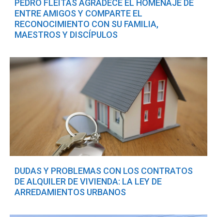
PEDRO FLEITAS AGRADECE EL HOMENAJE DE
ENTRE AMIGOS Y COMPARTE EL
RECONOCIMIENTO CON SU FAMILIA,
MAESTROS Y DISCÍPULOS
DUDAS Y PROBLEMAS CON LOS CONTRATOS
DE ALQUILER DE VIVIENDA: LA LEY DE
ARREDAMIENTOS URBANOS