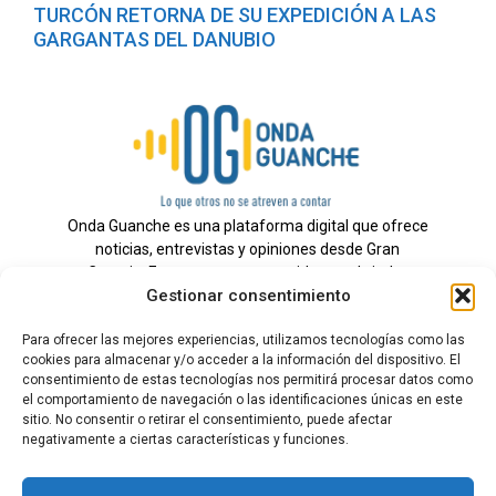
TURCÓN RETORNA DE SU EXPEDICIÓN A LAS
GARGANTAS DEL DANUBIO
Onda Guanche es una plataforma digital que ofrece
noticias, entrevistas y opiniones desde Gran
Canaria. Estamos comprometidos con brindar
Gestionar consentimiento
información veraz y un periodismo independiente a
nuestra audiencia.
Para ofrecer las mejores experiencias, utilizamos tecnologías como las
cookies para almacenar y/o acceder a la información del dispositivo. El
consentimiento de estas tecnologías nos permitirá procesar datos como
el comportamiento de navegación o las identificaciones únicas en este
Todos los derechos reservados.
sitio. No consentir o retirar el consentimiento, puede afectar
Radio
negativamente a ciertas características y funciones.
Contacto