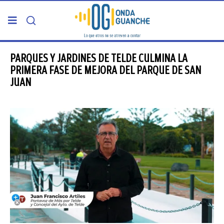
PORTADA
PARQUES Y JARDINES DE TELDE CULMINA LA
PRIMERA FASE DE MEJORA DEL PARQUE DE SAN
JUAN
TELDE
GRAN CANARIA
CANARIAS
5ª COLUMNA
CARTAS DEL DIRECTOR
ENTREVISTAS