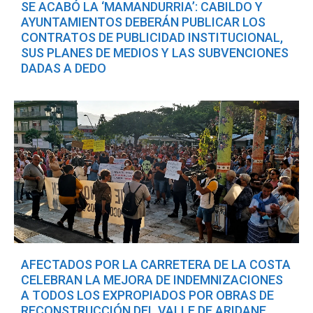
SE ACABÓ LA ‘MAMANDURRIA’: CABILDO Y
AYUNTAMIENTOS DEBERÁN PUBLICAR LOS
CONTRATOS DE PUBLICIDAD INSTITUCIONAL,
SUS PLANES DE MEDIOS Y LAS SUBVENCIONES
DADAS A DEDO
AFECTADOS POR LA CARRETERA DE LA COSTA
CELEBRAN LA MEJORA DE INDEMNIZACIONES
A TODOS LOS EXPROPIADOS POR OBRAS DE
RECONSTRUCCIÓN DEL VALLE DE ARIDANE