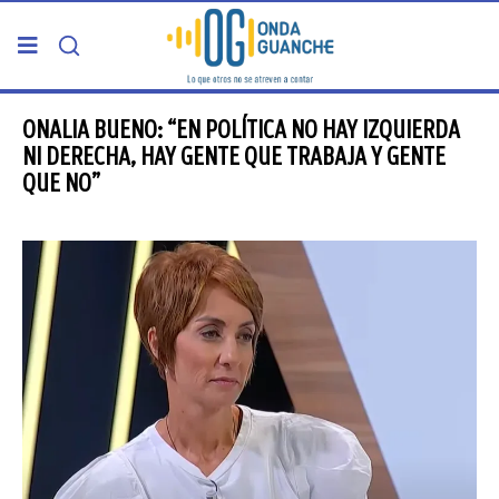
PORTADA
ONALIA BUENO: “EN POLÍTICA NO HAY IZQUIERDA
NI DERECHA, HAY GENTE QUE TRABAJA Y GENTE
QUE NO”
TELDE
GRAN CANARIA
CANARIAS
5ª COLUMNA
CARTAS DEL DIRECTOR
ENTREVISTAS