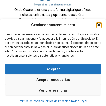
Onda Guanche es una plataforma digital que ofrece
noticias, entrevistas y opiniones desde Gran
Canaria. Estamos comprometidos con brindar
Gestionar consentimiento
información veraz y un periodismo independiente a
nuestra audiencia.
Para ofrecer las mejores experiencias, utilizamos tecnologías como las
cookies para almacenar y/o acceder a la información del dispositivo. El
consentimiento de estas tecnologías nos permitirá procesar datos como
el comportamiento de navegación o las identificaciones únicas en este
Todos los derechos reservados.
sitio. No consentir o retirar el consentimiento, puede afectar
Radio
negativamente a ciertas características y funciones.
Contacto
Aceptar
Aviso Legal
Aceptar necesarias
Política de Privacidad
Política de cookies
Ver preferencias
Tarifas Publicidad
Política de cookies
Política de Privacidad
Aviso Legal