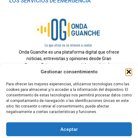
LOS SERVICIOS DE EMERGENCIA
Onda Guanche es una plataforma digital que ofrece
noticias, entrevistas y opiniones desde Gran
Canaria. Estamos comprometidos con brindar
Gestionar consentimiento
información veraz y un periodismo independiente a
nuestra audiencia.
Para ofrecer las mejores experiencias, utilizamos tecnologías como las
cookies para almacenar y/o acceder a la información del dispositivo. El
consentimiento de estas tecnologías nos permitirá procesar datos como
el comportamiento de navegación o las identificaciones únicas en este
Todos los derechos reservados.
sitio. No consentir o retirar el consentimiento, puede afectar
Radio
negativamente a ciertas características y funciones.
Contacto
Aceptar
Aviso Legal