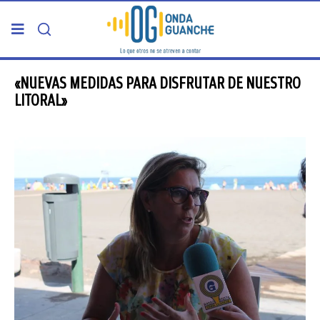
PORTADA
«NUEVAS MEDIDAS PARA DISFRUTAR DE NUESTRO
LITORAL»
TELDE
GRAN CANARIA
CANARIAS
5ª COLUMNA
CARTAS DEL DIRECTOR
ENTREVISTAS