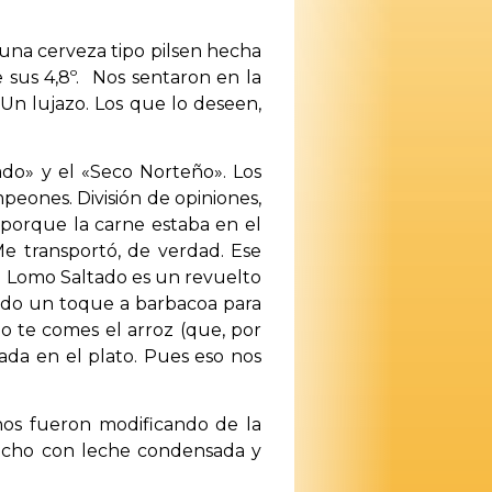
una cerveza tipo pilsen hecha
sus 4,8º. Nos sentaron en la
 Un lujazo. Los que lo deseen,
tado» y el «Seco Norteño». Los
eones. División de opiniones,
 porque la carne estaba en el
e transportó, de verdad. Ese
l Lomo Saltado es un revuelto
ando un toque a barbacoa para
o te comes el arroz (que, por
nada en el plato. Pues eso nos
nos fueron modificando de la
hecho con leche condensada y