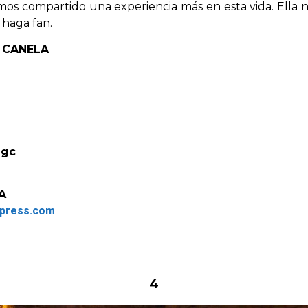
os compartido una experiencia más en esta vida. Ella n
 haga fan.
Y CANELA
a
agc
A
rdpress.com
4