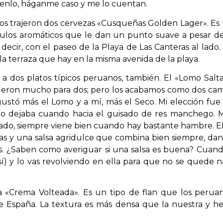
enlo, háganme caso y me lo cuentan.
s trajeron dos cervezas «Cusqueñas Golden Lager». Es 
los aromáticos que le dan un punto suave a pesar de 
decir, con el paseo de la Playa de Las Canteras al lado.
 terraza que hay en la misma avenida de la playa.
n a dos platos típicos peruanos, también. El «Lomo Sal
 fueron mucho para dos; pero los acabamos como dos camp
stó más el Lomo y a mí, más el Seco. Mi elección fue
o dejaba cuando hacia el guisado de res manchego. M
ado, siempre viene bien cuando hay bastante hambre. E
tas y una salsa agridulce que combina bien siempre, d
s. ¿Saben como averiguar si una salsa es buena? Cuand
 así) y lo vas revolviendo en ella para que no se quede 
na «Crema Volteada». Es un tipo de flan que los perua
e España. La textura es más densa que la nuestra y 