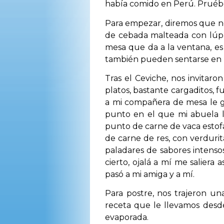
había comido en Perú. Pruéb
Para empezar, diremos que no
de cebada malteada con lúpu
mesa que da a la ventana, es 
también pueden sentarse en la
Tras el Ceviche, nos invitaro
platos, bastante cargaditos,
a mi compañera de mesa le gu
punto en el que mi abuela l
punto de carne de vaca estof
de carne de res, con verduri
paladares de sabores intenso
cierto, ojalá a mí me saliera
pasó a mi amiga y a mí.
Para postre, nos trajeron u
receta que le llevamos desd
evaporada.