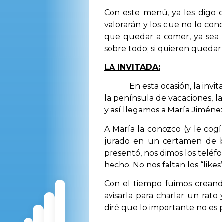
Con este menú, ya les digo q
valorarán y los que no lo con
que quedar a comer, ya sea e
sobre todo; si quieren quedar
LA INVITADA:
En esta ocasión, la invitada
la península de vacaciones, l
y así llegamos a María Jiméne
A María la conozco (y le cog
jurado en un certamen de be
presentó, nos dimos los teléf
hecho. No nos faltan los “like
Con el tiempo fuimos creando
avisarla para charlar un rat
diré que lo importante no es p