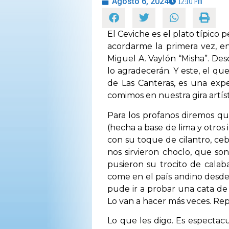
Agosto 6, 2024
12:10 Pm
El Ceviche es el plato típico
acordarme la primera vez, en
Miguel A. Vaylón “Misha”. De
lo agradecerán. Y este, el qu
de Las Canteras, es una exp
comimos en nuestra gira artíst
Para los profanos diremos q
(hecha a base de lima y otros i
con su toque de cilantro, ceb
nos sirvieron choclo, que s
pusieron su trocito de calaba
come en el país andino desde
pude ir a probar una cata de 
Lo van a hacer más veces. Rep
Lo que les digo. Es espectac