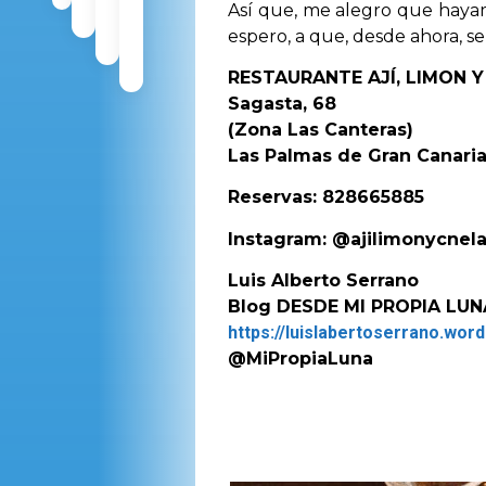
Así que, me alegro que hayam
espero, a que, desde ahora, se
RESTAURANTE AJÍ, LIMON 
Sagasta, 68
(Zona Las Canteras)
Las Palmas de Gran Canari
Reservas: 828665885
Instagram: @ajilimonycnel
Luis Alberto Serrano
Blog DESDE MI PROPIA LUN
https://luislabertoserrano.wo
@MiPropiaLuna