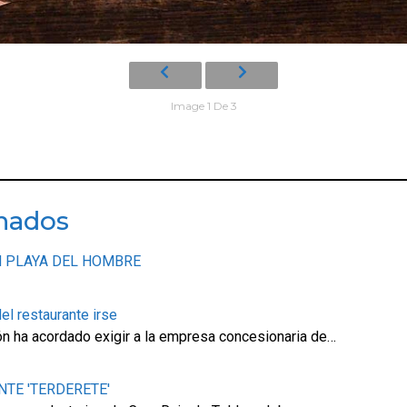
Image 1 De 3
onados
N PLAYA DEL HOMBRE
el restaurante irse
ión ha acordado exigir a la empresa concesionaria de…
NTE 'TERDERETE'