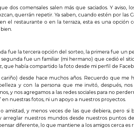
ue dos comensales salen más que saciados. Y aviso, l
ozcan, querrán repetir. Ya saben, cuando estén por las 
n el restaurante o en la terraza, esta es una opción 
 bien.
 fue la tercera opción del sorteo, la primera fue un pe
a segunda fue un familiar (mi hermano) que cedió el sit
z, que había compartido la foto desde mi perfil de Face
í cariño) desde hace muchos años. Recuerdo que me ha
lleza y con la persona que me invitó, después, nos 
onos, y nos agregamos a las redes sociales para no perder
s” en nuestras fotos, ni un apoyo a nuestros proyectos.
 amistad, y menos veces de las que debiera, pero si b
o y arreglar nuestros mundos desde nuestros puntos de 
ensar diferente, lo que mantiene a los amigos cerca es r