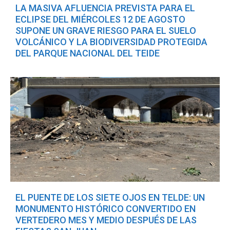
LA MASIVA AFLUENCIA PREVISTA PARA EL
ECLIPSE DEL MIÉRCOLES 12 DE AGOSTO
SUPONE UN GRAVE RIESGO PARA EL SUELO
VOLCÁNICO Y LA BIODIVERSIDAD PROTEGIDA
DEL PARQUE NACIONAL DEL TEIDE
EL PUENTE DE LOS SIETE OJOS EN TELDE: UN
MONUMENTO HISTÓRICO CONVERTIDO EN
VERTEDERO MES Y MEDIO DESPUÉS DE LAS