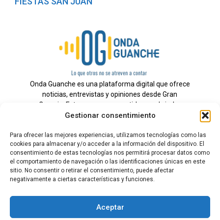
FIESTAS SAN JUAN
Onda Guanche es una plataforma digital que ofrece
noticias, entrevistas y opiniones desde Gran
Canaria. Estamos comprometidos con brindar
Gestionar consentimiento
información veraz y un periodismo independiente a
nuestra audiencia.
Para ofrecer las mejores experiencias, utilizamos tecnologías como las
cookies para almacenar y/o acceder a la información del dispositivo. El
consentimiento de estas tecnologías nos permitirá procesar datos como
el comportamiento de navegación o las identificaciones únicas en este
Todos los derechos reservados.
sitio. No consentir o retirar el consentimiento, puede afectar
Radio
negativamente a ciertas características y funciones.
Contacto
Aceptar
Aviso Legal