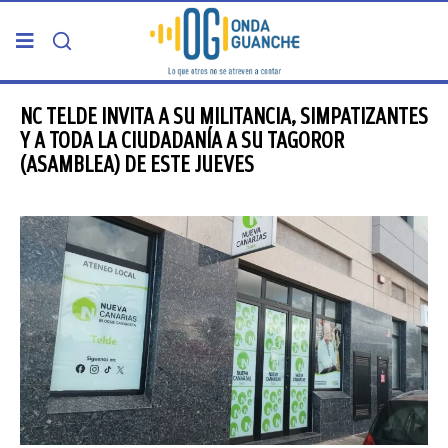
PORTADA
NC TELDE INVITA A SU MILITANCIA, SIMPATIZANTES
Y A TODA LA CIUDADANÍA A SU TAGOROR
(ASAMBLEA) DE ESTE JUEVES
TELDE
GRAN CANARIA
CANARIAS
5ª COLUMNA
CARTAS DEL DIRECTOR
ENTREVISTAS