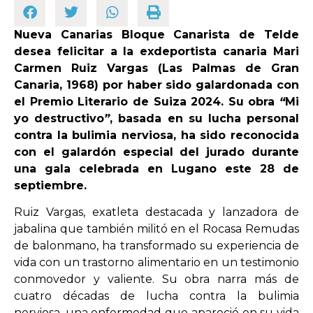
Nueva Canarias Bloque Canarista de Telde
OPINIÓN
desea felicitar a la exdeportista canaria Mari
Carmen Ruiz Vargas (Las Palmas de Gran
PROGRAMAS
Canaria, 1968) por haber sido galardonada con
el Premio Literario de Suiza 2024. Su obra
“
Mi
yo destructivo
”
, basada en su lucha personal
contra la bulimia nerviosa, ha sido reconocida
con el galardón especial del jurado durante
una gala celebrada en Lugano este 28 de
septiembre.
Ruiz Vargas, exatleta destacada y lanzadora de
jabalina que también militó en el Rocasa Remudas
de balonmano, ha transformado su experiencia de
vida con un trastorno alimentario en un testimonio
conmovedor y valiente. Su obra narra más de
cuatro décadas de lucha contra la bulimia
nerviosa, una enfermedad que apareció en su vida