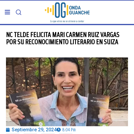
PORTADA
NC TELDE FELICITA MARI CARMEN RUIZ VARGAS
POR SU RECONOCIMIENTO LITERARIO EN SUIZA
TELDE
GRAN CANARIA
CANARIAS
5ª COLUMNA
CARTAS DEL DIRECTOR
Septiembre 29, 2024
8:04 Pm
ENTREVISTAS