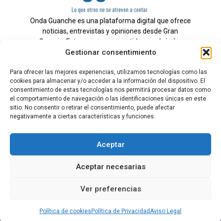
Onda Guanche es una plataforma digital que ofrece
noticias, entrevistas y opiniones desde Gran
Canaria. Estamos comprometidos con brindar
Gestionar consentimiento
información veraz y un periodismo independiente a
nuestra audiencia.
Para ofrecer las mejores experiencias, utilizamos tecnologías como las
cookies para almacenar y/o acceder a la información del dispositivo. El
consentimiento de estas tecnologías nos permitirá procesar datos como
el comportamiento de navegación o las identificaciones únicas en este
Todos los derechos reservados.
sitio. No consentir o retirar el consentimiento, puede afectar
Radio
negativamente a ciertas características y funciones.
Contacto
Aceptar
Aviso Legal
Aceptar necesarias
Política de Privacidad
Política de cookies
Ver preferencias
Tarifas Publicidad
Política de cookies
Política de Privacidad
Aviso Legal