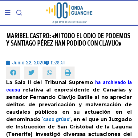
PORTADA
MARIBEL CASTRO: «NI TODO EL ODIO DE PODEMOS
Y SANTIAGO PÉREZ HAN PODIDO CON CLAVIJO»
TELDE
Junio 22, 2020
11:28 Am
GRAN CANARIA
La Sala II del Tribunal Supremo
ha archivado la
CANARIAS
causa
relativa al expresidente de Canarias y
senador Fernando Clavijo Batlle al no apreciar
5ª COLUMNA
delitos de prevaricación y malversación de
caudales públicos en su actuación en el
denominado
‘caso grúas’
, en el que un Juzgado
CARTAS DEL DIRECTOR
de Instrucción de San Cristóbal de la Laguna
(Tenerife) investigó diversas actuaciones del
ENTREVISTAS