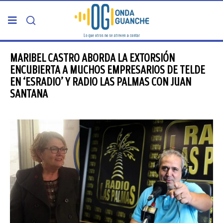
PORTADA
MARIBEL CASTRO ABORDA LA EXTORSIÓN
ENCUBIERTA A MUCHOS EMPRESARIOS DE TELDE
EN ‘ESRADIO’ Y RADIO LAS PALMAS CON JUAN
TELDE
SANTANA
GRAN CANARIA
CANARIAS
5ª COLUMNA
CARTAS DEL DIRECTOR
ENTREVISTAS