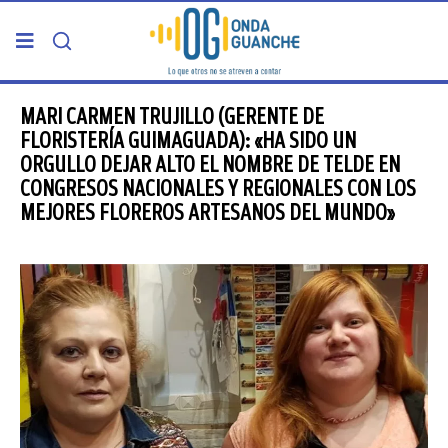
PORTADA
MARI CARMEN TRUJILLO (GERENTE DE
FLORISTERÍA GUIMAGUADA): «HA SIDO UN
ORGULLO DEJAR ALTO EL NOMBRE DE TELDE EN
TELDE
CONGRESOS NACIONALES Y REGIONALES CON LOS
MEJORES FLOREROS ARTESANOS DEL MUNDO»
GRAN CANARIA
CANARIAS
5ª COLUMNA
CARTAS DEL DIRECTOR
ENTREVISTAS