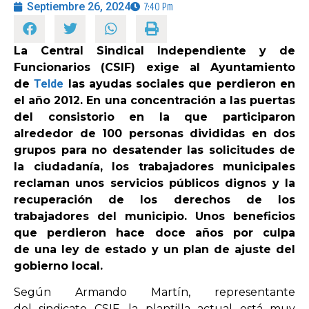
Septiembre 26, 2024
7:40 Pm
OPINIÓN
La Central Sindical Independiente y de
Funcionarios (CSIF) exige al Ayuntamiento
PROGRAMAS
de
Telde
las ayudas sociales que perdieron en
el año 2012. En una concentración a las puertas
del consistorio en la que participaron
alrededor de 100 personas divididas en dos
grupos para no desatender las solicitudes de
la ciudadanía, los trabajadores municipales
reclaman unos servicios públicos dignos y la
recuperación de los derechos de los
trabajadores del municipio. Unos beneficios
que perdieron hace doce años por culpa
de una ley de estado y un plan de ajuste del
gobierno local.
Según Armando Martín, representante
del sindicato CSIF, la plantilla actual está muy