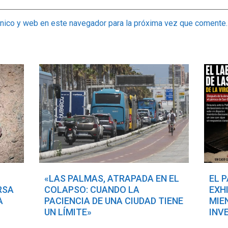
ónico y web en este navegador para la próxima vez que comente.
«LAS PALMAS, ATRAPADA EN EL
EL 
RSA
COLAPSO: CUANDO LA
EXH
A
PACIENCIA DE UNA CIUDAD TIENE
MIE
UN LÍMITE»
INV