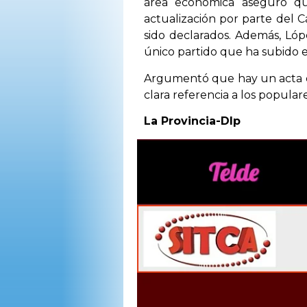
área económica aseguró que
OPINIÓN
actualización por parte del C
sido declarados. Además, Lóp
único partido que ha subido el
PROGRAMAS
Argumentó que hay un acta de
clara referencia a los populare
La Provincia-Dlp