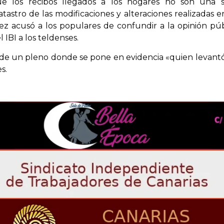
 los recibos llegados a los hogares no son una s
atastro de las modificaciones y alteraciones realizadas
ez acusó a los populares de confundir a la opinión púb
 IBI a los teldenses.
 un pleno donde se pone en evidencia «quien levantó l
s.