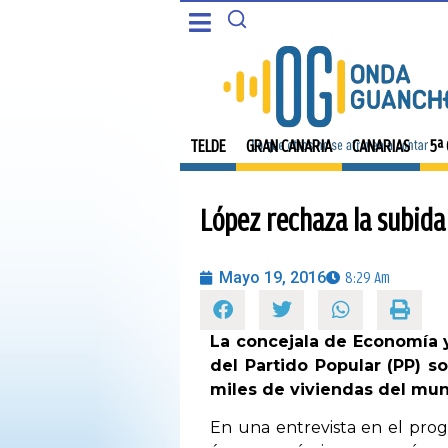
CANARIAS
PORTADA
5ª COLUMNA
TELDE
TELDE
GRAN CANARIA
CANARIAS
5ª
CARTAS DEL DIRECTOR
GRAN CANARIA
López rechaza la subida 
ENTREVISTAS
CANARIAS
OPINIÓN
Mayo 19, 2016
8:29 Am
5ª COLUMNA
PROGRAMAS
La concejala de Economía y
CARTAS DEL DIRECTOR
del Partido Popular (PP) s
miles de viviendas del muni
ENTREVISTAS
En una entrevista en el prog