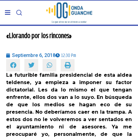
PORTADA
«Llorando por los rincones»
TELDE
Septiembre 6, 2018
12:30 Pm
GRAN CANARIA
La futurible familia presidencial de esta aldea
teldense, ya empieza a imponer su factor
CANARIAS
dictatorial. Les da lo mismo el que tengan
enfrente, ellos dos van a lo suyo. En búsqueda
5ª COLUMNA
de que los medios se hagan eco de su
presencia. No deberíamos caer en la trampa. A
estos dos no le volveremos a ver sentados en
CARTAS DEL DIRECTOR
el ayuntamiento ni de asesores. Ya me
preocuparé yo, personalmente, de que la
ENTREVISTAS