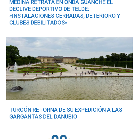
MEDINA RETRATA EN ONDA GUANCHE EL
DECLIVE DEPORTIVO DE TELDE:
«INSTALACIONES CERRADAS, DETERIORO Y
CLUBES DEBILITADOS»
TURCÓN RETORNA DE SU EXPEDICIÓN A LAS
GARGANTAS DEL DANUBIO