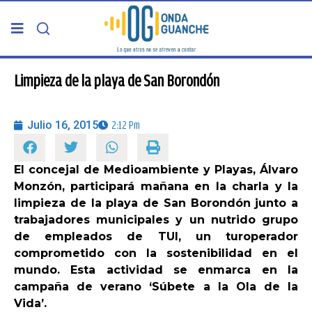
PORTADA
Limpieza de la playa de San Borondón
TELDE
Julio 16, 2015
2:12 Pm
GRAN CANARIA
El concejal de Medioambiente y Playas, Álvaro
Monzón, participará mañana en la charla y la
CANARIAS
limpieza de la playa de San Borondón junto a
trabajadores municipales y un nutrido grupo
5ª COLUMNA
de empleados de TUI, un turoperador
comprometido con la sostenibilidad en el
mundo. Esta actividad se enmarca en la
CARTAS DEL DIRECTOR
campaña de verano ‘Súbete a la Ola de la
Vida’.
ENTREVISTAS