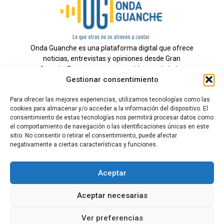
Onda Guanche es una plataforma digital que ofrece
noticias, entrevistas y opiniones desde Gran
Canaria. Estamos comprometidos con brindar
Gestionar consentimiento
información veraz y un periodismo independiente a
nuestra audiencia.
Para ofrecer las mejores experiencias, utilizamos tecnologías como las
cookies para almacenar y/o acceder a la información del dispositivo. El
consentimiento de estas tecnologías nos permitirá procesar datos como
el comportamiento de navegación o las identificaciones únicas en este
Todos los derechos reservados.
sitio. No consentir o retirar el consentimiento, puede afectar
Radio
negativamente a ciertas características y funciones.
Contacto
Aceptar
Aviso Legal
Aceptar necesarias
Política de Privacidad
Política de cookies
Ver preferencias