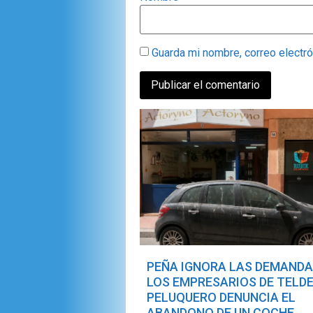
Guarda mi nombre, correo electr
PEÑA IGNORA LAS DEMANDA
LOS EMPRESARIOS DE TELDE
PELUQUERO DENUNCIA EL
ABANDONO DE UN COCHE