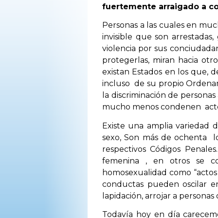
fuertemente arraigado a con
OPINIÓN
Personas a las cuales en muc
invisible que son arrestadas
PROGRAMAS
violencia por sus conciudada
protegerlas, miran hacia ot
existan Estados en los que, de
incluso de su propio Ordenami
la discriminación de personas
mucho menos condenen actos de
Existe una amplia variedad d
sexo, Son más de ochenta lo
respectivos Códigos Penales
femenina , en otros se c
homosexualidad como “actos c
conductas pueden oscilar e
lapidación, arrojar a personas
Todavía hoy en día carecemo