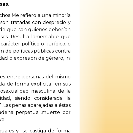
sas.
chos Me refiero a una minoría
 son tratadas con desprecio y
ende que son quienes deberían
usos. Resulta lamentable que
carácter político o jurídico, o
n de políticas públicas contra
dad o expresión de género, .ni
ones entre personas del mismo
da de forma explícita en sus
mosexualidad masculina de la
ad, siendo considerada la
.Las penas aparejadas a éstas
cadena perpetua ,muerte por
ve.
xuales y se castiga de forma