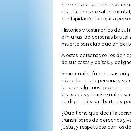
horrorosa a las personas con 
instituciones de salud mental
por lapidación, arrojar a pers
Historias y testimonios de su
e injurias; de personas brutal
muerte son algo que en cierto
A estas personas se les deni
de sus casas y países, y oblig
Sean cuales fueren sus oríg
sobre la propia persona y su 
lo que algunos puedan pens
bisexuales y transexuales, s
su dignidad y su libertad y pod
¿Qué tiene que decir la socie
transmisores de derechos y va
justa , y respetuosa con los d