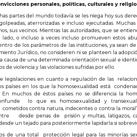
vicciones personales, políticas, culturales y religio
has partes del mundo todavía se les niega hoy sus dere
, golpeadas, aterrorizadas e incluso ejecutadas. Muchas
nos, sus vecinos. Mientras las autoridades, que se enti
ro lado, o incluso a veces incluso promueven estos ab
ntro de los parámetros de las instituciones, ya sean de 
ento Jurídico, no consideren ni se planteen la adopció
 a causa de una determinada orientación sexual e identi
 violencia y las violaciones sufridas por ello.
e legislaciones en cuanto a regulación de las relaci
s países en los que la homosexualidad está condena
. En muchos de éstos países no se diferencia la ho
onfunde lo que es homosexualidad y transexualid
ometidos contra natura, indecentes o contra la moral” 
ntre desde penas de prisión y multas, latigazos, 
 desde un tejado para posteriormente lapidarla si sobrevi
s de una total protección legal para las minorías se