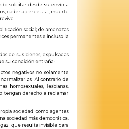
ede solicitar desde su envío a
azos, cadena perpetua , muerte
revive
lificación social; de amenazas
trices permanentes e incluso la
das de sus bienes, expulsadas
que su condición entraña-
ectos negativos no solamente
 normalizarlos Al contrario de
as homosexuales, lesbianas,
,no tengan derecho a reclamar
 propia sociedad, como agentes
 una sociedad más democrática,
agaz que resulta invisible para