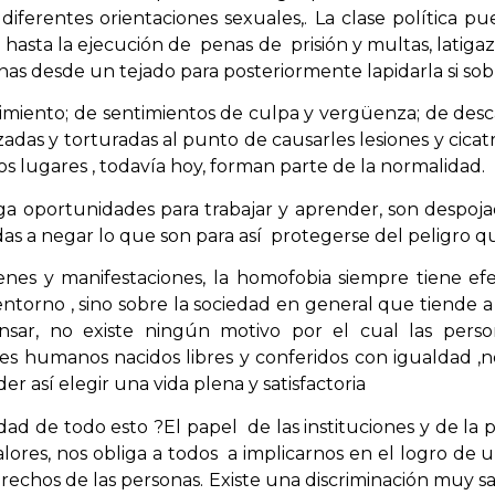
diferentes orientaciones sexuales,. La clase política pu
, hasta la ejecución de penas de prisión y multas, latig
onas desde un tejado para posteriormente lapidarla si sob
frimiento; de sentimientos de culpa y vergüenza; de desca
izadas y torturadas al punto de causarles lesiones y cica
s lugares , todavía hoy, forman parte de la normalidad.
ega oportunidades para trabajar y aprender, son despoja
adas a negar lo que son para así protegerse del peligro 
enes y manifestaciones, la homofobia siempre tiene ef
entorno , sino sobre la sociedad en general que tiende a
ar, no existe ningún motivo por el cual las person
eres humanos nacidos libres y conferidos con igualdad 
er así elegir una vida plena y satisfactoria
dad de todo esto ?El papel de las instituciones y de la
lores, nos obliga a todos a implicarnos en el logro de
erechos de las personas. Existe una discriminación muy s