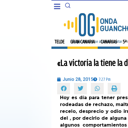
CANARIAS
PORTADA
5ª COLUMNA
TELDE
TELDE
GRAN CANARIA
CANARIAS
5ª
CARTAS DEL DIRECTOR
GRAN CANARIA
«La victoria la tiene la 
ENTREVISTAS
CANARIAS
OPINIÓN
Junio 28, 2015
7:27 Pm
5ª COLUMNA
PROGRAMAS
Hoy es día para tener pre
CARTAS DEL DIRECTOR
rodeadas de rechazo, maltr
recelo, desprecio y odio ir
ENTREVISTAS
del , por decirlo de algun
algunos comportamientos