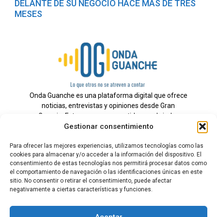
DELANTE DE SU NEGOCIO HACE MÁS DE TRES
MESES
Onda Guanche es una plataforma digital que ofrece
noticias, entrevistas y opiniones desde Gran
Canaria. Estamos comprometidos con brindar
Gestionar consentimiento
información veraz y un periodismo independiente a
nuestra audiencia.
Para ofrecer las mejores experiencias, utilizamos tecnologías como las
cookies para almacenar y/o acceder a la información del dispositivo. El
consentimiento de estas tecnologías nos permitirá procesar datos como
el comportamiento de navegación o las identificaciones únicas en este
Todos los derechos reservados.
sitio. No consentir o retirar el consentimiento, puede afectar
Radio
negativamente a ciertas características y funciones.
Contacto
Aceptar