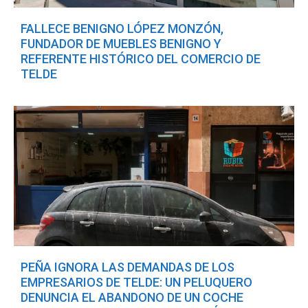
FALLECE BENIGNO LÓPEZ MONZÓN,
FUNDADOR DE MUEBLES BENIGNO Y
REFERENTE HISTÓRICO DEL COMERCIO DE
TELDE
PEÑA IGNORA LAS DEMANDAS DE LOS
EMPRESARIOS DE TELDE: UN PELUQUERO
DENUNCIA EL ABANDONO DE UN COCHE