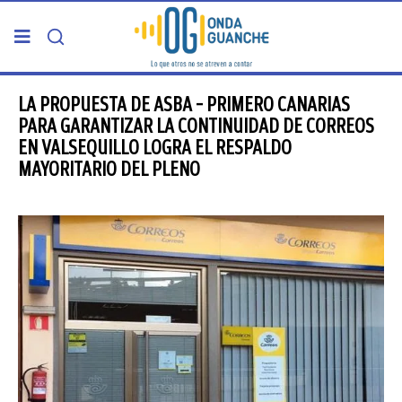
PORTADA
LA PROPUESTA DE ASBA – PRIMERO CANARIAS
PARA GARANTIZAR LA CONTINUIDAD DE CORREOS
EN VALSEQUILLO LOGRA EL RESPALDO
TELDE
MAYORITARIO DEL PLENO
GRAN CANARIA
CANARIAS
5ª COLUMNA
CARTAS DEL DIRECTOR
ENTREVISTAS