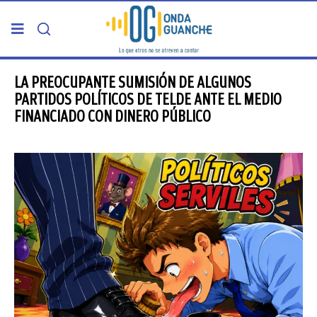
PORTADA
LA PREOCUPANTE SUMISIÓN DE ALGUNOS
PARTIDOS POLÍTICOS DE TELDE ANTE EL MEDIO
FINANCIADO CON DINERO PÚBLICO
TELDE
GRAN CANARIA
CANARIAS
5ª COLUMNA
CARTAS DEL DIRECTOR
ENTREVISTAS