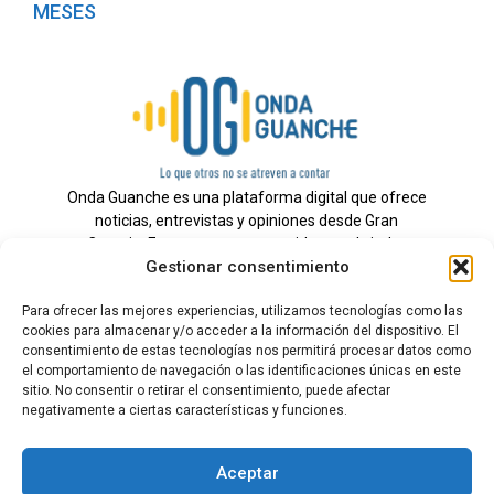
MESES
Onda Guanche es una plataforma digital que ofrece
noticias, entrevistas y opiniones desde Gran
Canaria. Estamos comprometidos con brindar
Gestionar consentimiento
información veraz y un periodismo independiente a
nuestra audiencia.
Para ofrecer las mejores experiencias, utilizamos tecnologías como las
cookies para almacenar y/o acceder a la información del dispositivo. El
consentimiento de estas tecnologías nos permitirá procesar datos como
el comportamiento de navegación o las identificaciones únicas en este
Todos los derechos reservados.
sitio. No consentir o retirar el consentimiento, puede afectar
Radio
negativamente a ciertas características y funciones.
Contacto
Aceptar
Aviso Legal