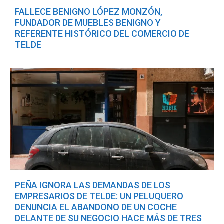
FALLECE BENIGNO LÓPEZ MONZÓN,
FUNDADOR DE MUEBLES BENIGNO Y
REFERENTE HISTÓRICO DEL COMERCIO DE
TELDE
PEÑA IGNORA LAS DEMANDAS DE LOS
EMPRESARIOS DE TELDE: UN PELUQUERO
DENUNCIA EL ABANDONO DE UN COCHE
DELANTE DE SU NEGOCIO HACE MÁS DE TRES