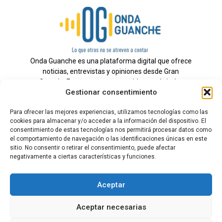
Onda Guanche es una plataforma digital que ofrece
noticias, entrevistas y opiniones desde Gran
Canaria. Estamos comprometidos con brindar
Gestionar consentimiento
información veraz y un periodismo independiente a
nuestra audiencia.
Para ofrecer las mejores experiencias, utilizamos tecnologías como las
cookies para almacenar y/o acceder a la información del dispositivo. El
consentimiento de estas tecnologías nos permitirá procesar datos como
el comportamiento de navegación o las identificaciones únicas en este
Todos los derechos reservados.
sitio. No consentir o retirar el consentimiento, puede afectar
Radio
negativamente a ciertas características y funciones.
Contacto
Aceptar
Aviso Legal
Aceptar necesarias
Política de Privacidad