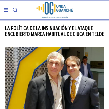
PORTADA
LA POLÍTICA DE LA INSINUACIÓN Y EL ATAQUE
ENCUBIERTO MARCA HABITUAL DE CIUCA EN TELDE
TELDE
GRAN CANARIA
CANARIAS
5ª COLUMNA
CARTAS DEL DIRECTOR
ENTREVISTAS