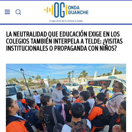
PORTADA
LA NEUTRALIDAD QUE EDUCACIÓN EXIGE EN LOS
COLEGIOS TAMBIÉN INTERPELA A TELDE: ¿VISITAS
INSTITUCIONALES O PROPAGANDA CON NIÑOS?
TELDE
GRAN CANARIA
CANARIAS
5ª COLUMNA
CARTAS DEL DIRECTOR
ENTREVISTAS