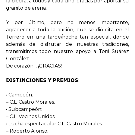
la piedra, a todos y cada uno, gracias por aportar su
granito de arena.
Y por último, pero no menos importante,
agradecer a toda la afición, que se dió cita en el
Terrero en una tarde/noche tan especial, donde
además de disfrutar de nuestras tradiciones,
transmitimos todo nuestro apoyo a Toni Suárez
González.
De corazón… ¡GRACIAS!
𝗗𝗜𝗦𝗧𝗜𝗡𝗖𝗜𝗢𝗡𝗘𝗦 𝗬 𝗣𝗥𝗘𝗠𝗜𝗢𝗦:
• Campeón:
– C.L. Castro Morales.
• Subcampeón:
– C.L. Vecinos Unidos.
• Lucha espectacular C.L. Castro Morales:
– Roberto Alonso.