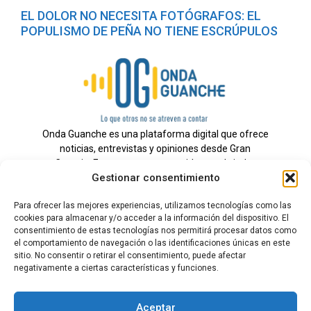
EL DOLOR NO NECESITA FOTÓGRAFOS: EL
POPULISMO DE PEÑA NO TIENE ESCRÚPULOS
Onda Guanche es una plataforma digital que ofrece
noticias, entrevistas y opiniones desde Gran
Canaria. Estamos comprometidos con brindar
Gestionar consentimiento
información veraz y un periodismo independiente a
nuestra audiencia.
Para ofrecer las mejores experiencias, utilizamos tecnologías como las
cookies para almacenar y/o acceder a la información del dispositivo. El
consentimiento de estas tecnologías nos permitirá procesar datos como
el comportamiento de navegación o las identificaciones únicas en este
Todos los derechos reservados.
sitio. No consentir o retirar el consentimiento, puede afectar
Radio
negativamente a ciertas características y funciones.
Contacto
Aceptar