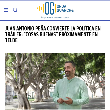
PORTADA
JUAN ANTONIO PEÑA CONVIERTE LA POLÍTICA EN
TRÁILER: “COSAS BUENAS” PRÓXIMAMENTE EN
TELDE
TELDE
GRAN CANARIA
CANARIAS
5ª COLUMNA
CARTAS DEL DIRECTOR
ENTREVISTAS