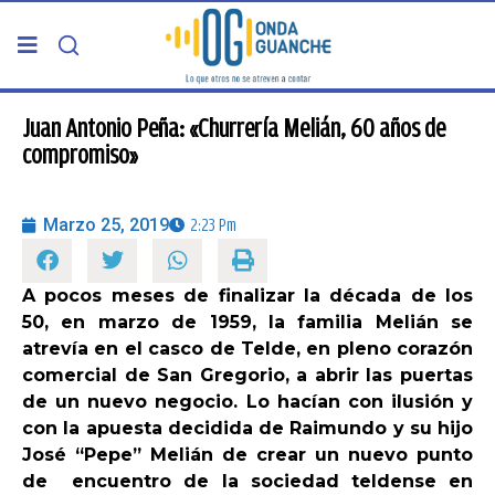
PORTADA
Juan Antonio Peña: «Churrería Melián, 60 años de
compromiso»
TELDE
Marzo 25, 2019
2:23 Pm
GRAN CANARIA
A pocos meses de finalizar la década de los
CANARIAS
50, en marzo de 1959, la familia Melián se
atrevía en el casco de Telde, en pleno corazón
5ª COLUMNA
comercial de San Gregorio, a abrir las puertas
de un nuevo negocio. Lo hacían con ilusión y
con la apuesta decidida de Raimundo y su hijo
CARTAS DEL DIRECTOR
José “Pepe” Melián de crear un nuevo punto
de encuentro de la sociedad teldense en
ENTREVISTAS