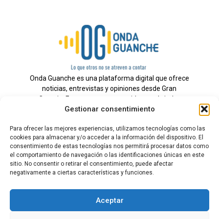
Onda Guanche es una plataforma digital que ofrece
noticias, entrevistas y opiniones desde Gran
Canaria. Estamos comprometidos con brindar
Gestionar consentimiento
información veraz y un periodismo independiente a
nuestra audiencia.
Para ofrecer las mejores experiencias, utilizamos tecnologías como las
cookies para almacenar y/o acceder a la información del dispositivo. El
consentimiento de estas tecnologías nos permitirá procesar datos como
el comportamiento de navegación o las identificaciones únicas en este
Todos los derechos reservados.
sitio. No consentir o retirar el consentimiento, puede afectar
Radio
negativamente a ciertas características y funciones.
Contacto
Aceptar
Aviso Legal