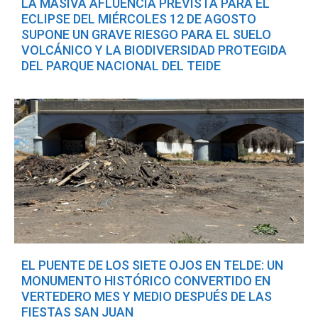
LA MASIVA AFLUENCIA PREVISTA PARA EL
ECLIPSE DEL MIÉRCOLES 12 DE AGOSTO
SUPONE UN GRAVE RIESGO PARA EL SUELO
VOLCÁNICO Y LA BIODIVERSIDAD PROTEGIDA
DEL PARQUE NACIONAL DEL TEIDE
EL PUENTE DE LOS SIETE OJOS EN TELDE: UN
MONUMENTO HISTÓRICO CONVERTIDO EN
VERTEDERO MES Y MEDIO DESPUÉS DE LAS
FIESTAS SAN JUAN