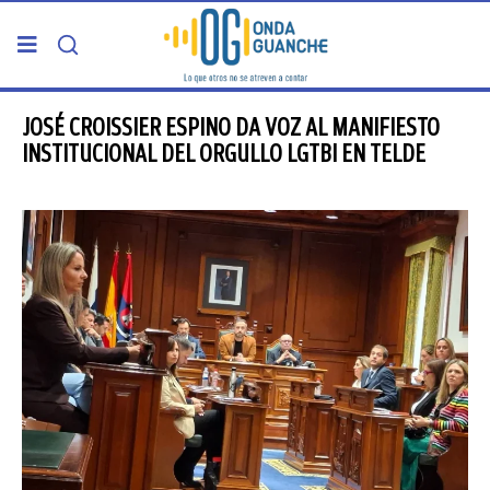
PORTADA
JOSÉ CROISSIER ESPINO DA VOZ AL MANIFIESTO
INSTITUCIONAL DEL ORGULLO LGTBI EN TELDE
TELDE
GRAN CANARIA
CANARIAS
5ª COLUMNA
CARTAS DEL DIRECTOR
ENTREVISTAS