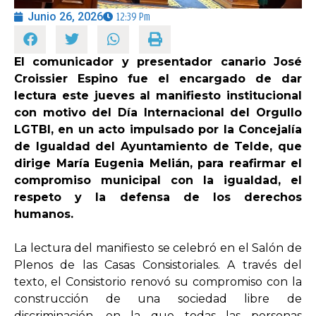
Junio 26, 2026
12:39 Pm
OPINIÓN
El comunicador y presentador canario José
Croissier Espino fue el encargado de dar
PROGRAMAS
lectura este jueves al manifiesto institucional
con motivo del Día Internacional del Orgullo
LGTBI, en un acto impulsado por la Concejalía
de Igualdad del Ayuntamiento de Telde, que
dirige María Eugenia Melián, para reafirmar el
compromiso municipal con la igualdad, el
respeto y la defensa de los derechos
humanos.
La lectura del manifiesto se celebró en el Salón de
Plenos de las Casas Consistoriales. A través del
texto, el Consistorio renovó su compromiso con la
construcción de una sociedad libre de
discriminación, en la que todas las personas