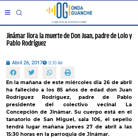
PORTADA
Jinámar llora la muerte de Don Juan, padre de Lolo y
Pablo Rodríguez
TELDE
Abril 26, 2017
11:30 Am
GRAN CANARIA
En la mañana de este miércoles dia 26 de abril
CANARIAS
ha fallecido a los 85 años de edad don Juan
Rodríguez Rodríguez, padre de Pablo
5ª COLUMNA
presidente del colectivo vecinal La
Concepción de Jinámar. Su cuerpo está en el
tanatorio de San Miguel, sala 106, el sepelio
CARTAS DEL DIRECTOR
tendrá lugar mañana jueves 27 de abril a las
15:30 horas en la parroquia de Jinámar.
ENTREVISTAS