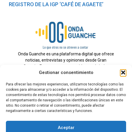
REGISTRO DE LA IGP ‘CAFÉ DE AGAETE’
Onda Guanche es una plataforma digital que ofrece
noticias, entrevistas y opiniones desde Gran
Canaria. Estamos comprometidos con brindar
Gestionar consentimiento
información veraz y un periodismo independiente a
nuestra audiencia.
Para ofrecer las mejores experiencias, utilizamos tecnologías como las
cookies para almacenar y/o acceder a la información del dispositivo. El
consentimiento de estas tecnologías nos permitirá procesar datos como
el comportamiento de navegación o las identificaciones únicas en este
Todos los derechos reservados.
sitio. No consentir o retirar el consentimiento, puede afectar
Radio
negativamente a ciertas características y funciones.
Contacto
Aceptar
Aviso Legal