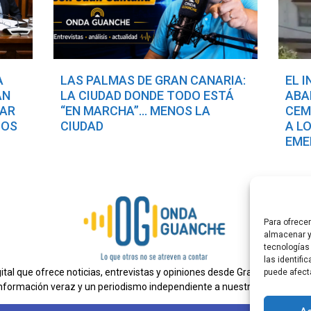
A
LAS PALMAS DE GRAN CANARIA:
EL 
AN
LA CIUDAD DONDE TODO ESTÁ
ABA
TAR
“EN MARCHA”… MENOS LA
CEM
COS
CIUDAD
A L
EME
Para ofrece
almacenar y
tecnologías
las identifi
al que ofrece noticias, entrevistas y opiniones desde Gran Canaria. E
puede afect
nformación veraz y un periodismo independiente a nuestra audiencia.