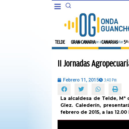
CANARIAS
PORTADA
5ª COLUMNA
TELDE
TELDE
GRAN CANARIA
CANARIAS
5ª
CARTAS DEL DIRECTOR
GRAN CANARIA
II Jornadas Agropecuari
ENTREVISTAS
CANARIAS
OPINIÓN
Febrero 11, 2015
3:40 Pm
5ª COLUMNA
PROGRAMAS
La alcaldesa de Telde, Mª 
CARTAS DEL DIRECTOR
Glez. Calederín, presenta
febrero de 2015, a las 12.00
ENTREVISTAS