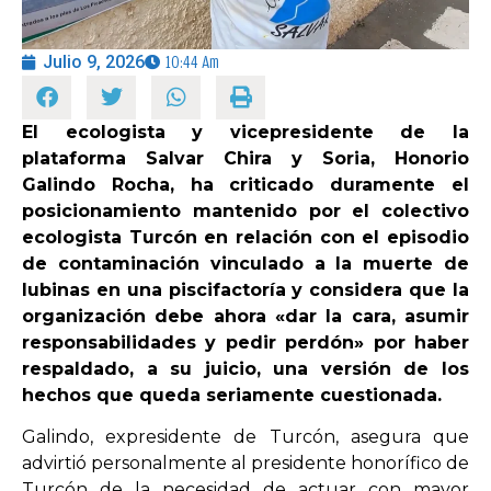
OPINIÓN
Julio 9, 2026
10:44 Am
PROGRAMAS
El ecologista y vicepresidente de la
plataforma Salvar Chira y Soria, Honorio
Galindo Rocha, ha criticado duramente el
posicionamiento mantenido por el colectivo
ecologista Turcón en relación con el episodio
de contaminación vinculado a la muerte de
lubinas en una piscifactoría y considera que la
organización debe ahora «dar la cara, asumir
responsabilidades y pedir perdón» por haber
respaldado, a su juicio, una versión de los
hechos que queda seriamente cuestionada.
Galindo, expresidente de Turcón, asegura que
advirtió personalmente al presidente honorífico de
Turcón de la necesidad de actuar con mayor