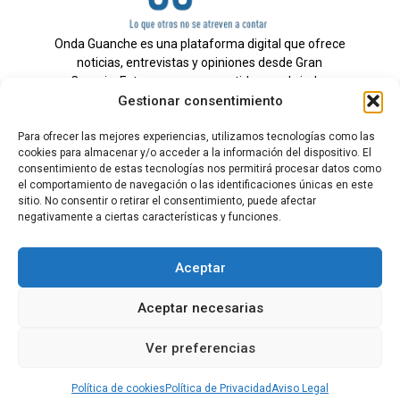
Onda Guanche es una plataforma digital que ofrece
noticias, entrevistas y opiniones desde Gran
Canaria. Estamos comprometidos con brindar
Gestionar consentimiento
información veraz y un periodismo independiente a
nuestra audiencia.
Para ofrecer las mejores experiencias, utilizamos tecnologías como las
cookies para almacenar y/o acceder a la información del dispositivo. El
consentimiento de estas tecnologías nos permitirá procesar datos como
el comportamiento de navegación o las identificaciones únicas en este
Todos los derechos reservados.
sitio. No consentir o retirar el consentimiento, puede afectar
Radio
negativamente a ciertas características y funciones.
Contacto
Aceptar
Aviso Legal
Aceptar necesarias
Política de Privacidad
Política de cookies
Ver preferencias
Tarifas Publicidad
Política de cookies
Política de Privacidad
Aviso Legal