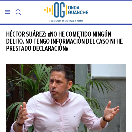
PORTADA
HÉCTOR SUÁREZ: «NO HE COMETIDO NINGÚN
DELITO, NO TENGO INFORMACIÓN DEL CASO NI HE
PRESTADO DECLARACIÓN»
TELDE
GRAN CANARIA
CANARIAS
5ª COLUMNA
CARTAS DEL DIRECTOR
ENTREVISTAS