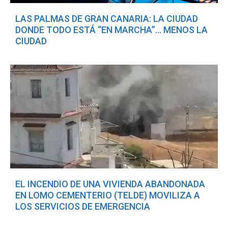
LAS PALMAS DE GRAN CANARIA: LA CIUDAD
DONDE TODO ESTÁ “EN MARCHA”… MENOS LA
CIUDAD
EL INCENDIO DE UNA VIVIENDA ABANDONADA
EN LOMO CEMENTERIO (TELDE) MOVILIZA A
LOS SERVICIOS DE EMERGENCIA