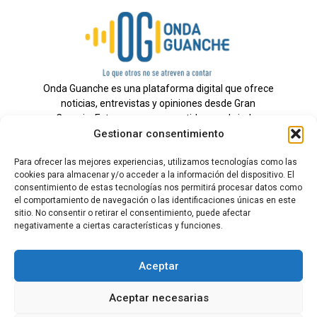
Onda Guanche es una plataforma digital que ofrece
noticias, entrevistas y opiniones desde Gran
Canaria. Estamos comprometidos con brindar
Gestionar consentimiento
información veraz y un periodismo independiente a
nuestra audiencia.
Para ofrecer las mejores experiencias, utilizamos tecnologías como las
cookies para almacenar y/o acceder a la información del dispositivo. El
consentimiento de estas tecnologías nos permitirá procesar datos como
el comportamiento de navegación o las identificaciones únicas en este
Todos los derechos reservados.
sitio. No consentir o retirar el consentimiento, puede afectar
Radio
negativamente a ciertas características y funciones.
Contacto
Aceptar
Aviso Legal
Aceptar necesarias
Política de Privacidad