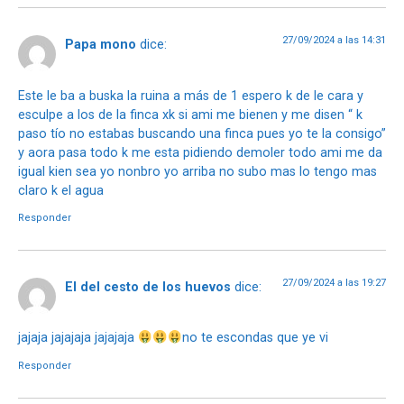
27/09/2024 a las 14:31
Papa mono
dice:
Este le ba a buska la ruina a más de 1 espero k de le cara y
esculpe a los de la finca xk si ami me bienen y me disen “ k
paso tío no estabas buscando una finca pues yo te la consigo”
y aora pasa todo k me esta pidiendo demoler todo ami me da
igual kien sea yo nonbro yo arriba no subo mas lo tengo mas
claro k el agua
Responder
27/09/2024 a las 19:27
El del cesto de los huevos
dice:
jajaja jajajaja jajajaja
no te escondas que ye vi
Responder