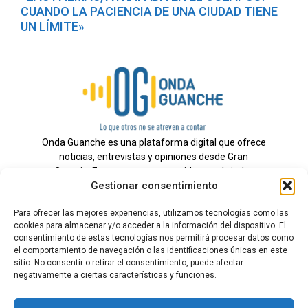
CUANDO LA PACIENCIA DE UNA CIUDAD TIENE
UN LÍMITE»
Onda Guanche es una plataforma digital que ofrece
noticias, entrevistas y opiniones desde Gran
Canaria. Estamos comprometidos con brindar
Gestionar consentimiento
información veraz y un periodismo independiente a
nuestra audiencia.
Para ofrecer las mejores experiencias, utilizamos tecnologías como las
cookies para almacenar y/o acceder a la información del dispositivo. El
consentimiento de estas tecnologías nos permitirá procesar datos como
el comportamiento de navegación o las identificaciones únicas en este
Todos los derechos reservados.
sitio. No consentir o retirar el consentimiento, puede afectar
Radio
negativamente a ciertas características y funciones.
Contacto