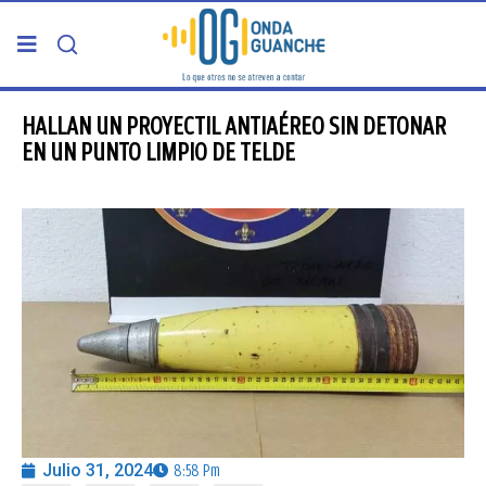
PORTADA
HALLAN UN PROYECTIL ANTIAÉREO SIN DETONAR
EN UN PUNTO LIMPIO DE TELDE
TELDE
GRAN CANARIA
CANARIAS
5ª COLUMNA
CARTAS DEL DIRECTOR
Julio 31, 2024
8:58 Pm
ENTREVISTAS