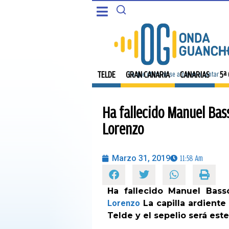
CANARIAS
PORTADA
5ª COLUMNA
TELDE
TELDE
GRAN CANARIA
CANARIAS
5ª
CARTAS DEL DIRECTOR
GRAN CANARIA
Ha fallecido Manuel Bas
ENTREVISTAS
CANARIAS
Lorenzo
OPINIÓN
5ª COLUMNA
Marzo 31, 2019
11:58 Am
PROGRAMAS
CARTAS DEL DIRECTOR
Ha fallecido Manuel Bass
Lorenzo
La capilla ardiente
ENTREVISTAS
Telde y el sepelio será este