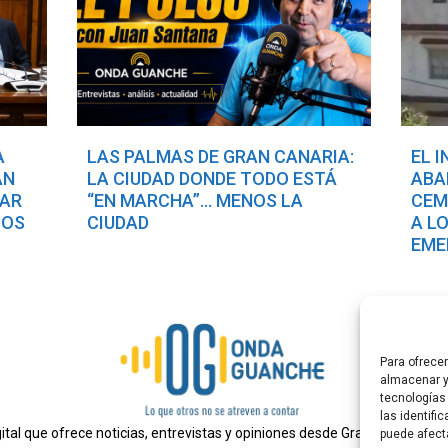
A
LAS PALMAS DE GRAN CANARIA:
EL 
AN
LA CIUDAD DONDE TODO ESTÁ
ABA
TAR
“EN MARCHA”… MENOS LA
CEM
COS
CIUDAD
A L
EME
Para ofrece
almacenar y
tecnologías
las identifi
al que ofrece noticias, entrevistas y opiniones desde Gran Canaria. E
puede afect