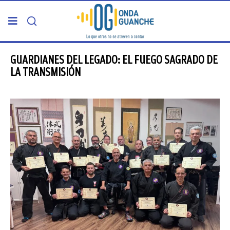
PORTADA
GUARDIANES DEL LEGADO: EL FUEGO SAGRADO DE
LA TRANSMISIÓN
TELDE
GRAN CANARIA
CANARIAS
5ª COLUMNA
CARTAS DEL DIRECTOR
ENTREVISTAS