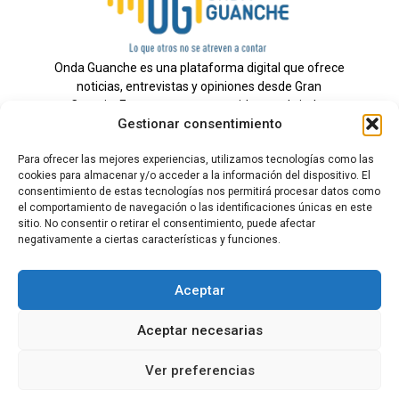
Onda Guanche es una plataforma digital que ofrece
noticias, entrevistas y opiniones desde Gran
Canaria. Estamos comprometidos con brindar
Gestionar consentimiento
información veraz y un periodismo independiente a
nuestra audiencia.
Para ofrecer las mejores experiencias, utilizamos tecnologías como las
cookies para almacenar y/o acceder a la información del dispositivo. El
consentimiento de estas tecnologías nos permitirá procesar datos como
el comportamiento de navegación o las identificaciones únicas en este
Todos los derechos reservados.
sitio. No consentir o retirar el consentimiento, puede afectar
Radio
negativamente a ciertas características y funciones.
Contacto
Aceptar
Aviso Legal
Aceptar necesarias
Política de Privacidad
Política de cookies
Ver preferencias