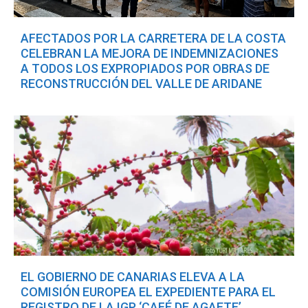
AFECTADOS POR LA CARRETERA DE LA COSTA
CELEBRAN LA MEJORA DE INDEMNIZACIONES
A TODOS LOS EXPROPIADOS POR OBRAS DE
RECONSTRUCCIÓN DEL VALLE DE ARIDANE
EL GOBIERNO DE CANARIAS ELEVA A LA
COMISIÓN EUROPEA EL EXPEDIENTE PARA EL
REGISTRO DE LA IGP ‘CAFÉ DE AGAETE’