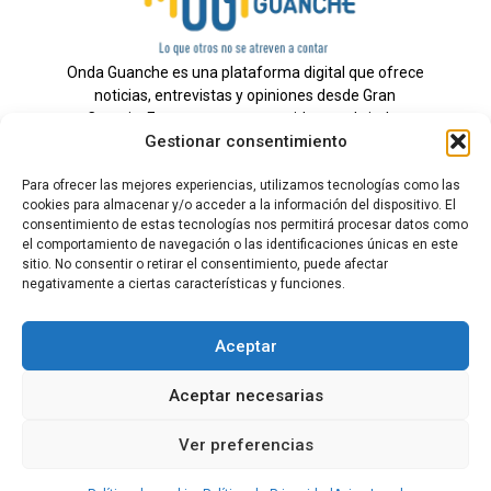
Onda Guanche es una plataforma digital que ofrece
noticias, entrevistas y opiniones desde Gran
Canaria. Estamos comprometidos con brindar
Gestionar consentimiento
información veraz y un periodismo independiente a
nuestra audiencia.
Para ofrecer las mejores experiencias, utilizamos tecnologías como las
cookies para almacenar y/o acceder a la información del dispositivo. El
consentimiento de estas tecnologías nos permitirá procesar datos como
el comportamiento de navegación o las identificaciones únicas en este
Todos los derechos reservados.
sitio. No consentir o retirar el consentimiento, puede afectar
Radio
negativamente a ciertas características y funciones.
Contacto
Aceptar
Aviso Legal
Aceptar necesarias
Política de Privacidad
Política de cookies
Ver preferencias
Tarifas Publicidad