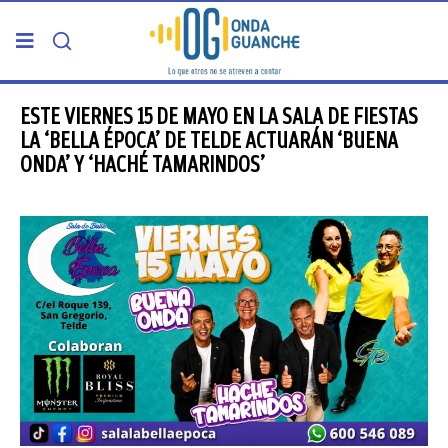
PORTADA
ESTE VIERNES 15 DE MAYO EN LA SALA DE FIESTAS
LA ‘BELLA ÉPOCA’ DE TELDE ACTUARÁN ‘BUENA
ONDA’ Y ‘HACHÉ TAMARINDOS’
TELDE
GRAN CANARIA
CANARIAS
5ª COLUMNA
CARTAS DEL DIRECTOR
ENTREVISTAS