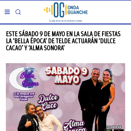
PORTADA
ESTE SÁBADO 9 DE MAYO EN LA SALA DE FIESTAS
LA ‘BELLA ÉPOCA’ DE TELDE ACTUARÁN ‘DULCE
CACAO’ Y ‘ALMA SONORA’
TELDE
GRAN CANARIA
CANARIAS
5ª COLUMNA
CARTAS DEL DIRECTOR
ENTREVISTAS