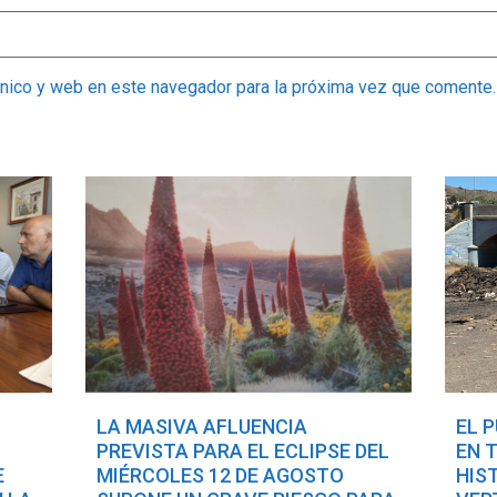
ónico y web en este navegador para la próxima vez que comente.
LA MASIVA AFLUENCIA
EL 
PREVISTA PARA EL ECLIPSE DEL
EN 
E
MIÉRCOLES 12 DE AGOSTO
HIS