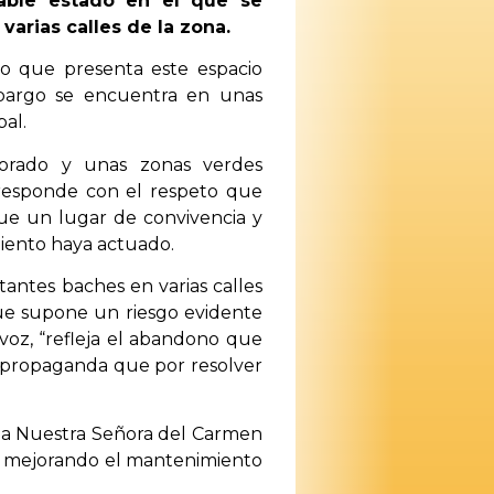
table estado en el que se
varias calles de la zona.
o que presenta este espacio
embargo se encuentra en unas
al.
riorado y unas zonas verdes
responde con el respeto que
ue un lugar de convivencia y
miento haya actuado.
antes baches en varias calles
que supone un riesgo evidente
voz, “refleja el abandono que
a propaganda que por resolver
za Nuestra Señora del Carmen
s, mejorando el mantenimiento