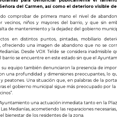
edianías para denunciar públicamente el lamen
Señora del Carmen, así como el deterioro visible de 
 pudo comprobar de primera mano el nivel de abandon
 por vecinos, niños y mayores del barrio, y que sin 
falta de mantenimiento y la dejadez del gobierno municip
ctos en distintos puntos, pintadas, mobiliario dete
 ofreciendo una imagen de abandono que no se cor
Medianías. Desde VOX Telde se considera inadmisible q
el barrio se encuentre en este estado sin que el Ayunta
su equipo también denunciaron la presencia de import
 con una profundidad y dimensiones preocupantes, lo 
 y peatones. Una situación que, en palabras de la porta
tras el gobierno municipal sigue más preocupado por l
cinos”.
 Ayuntamiento una actuación inmediata tanto en la Pla
e Las Medianías, acometiendo las reparaciones necesaria
el bienestar de los residentes de la zona.