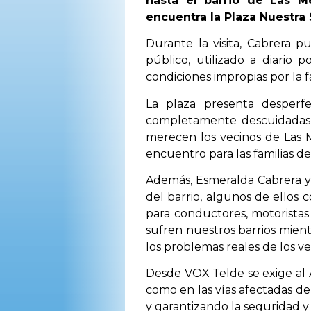
hasta el barrio de Las M
encuentra la Plaza Nuestra 
Durante la visita, Cabrera
público, utilizado a diario
condiciones impropias por la 
La plaza presenta desperfe
completamente descuidadas,
merecen los vecinos de Las 
encuentro para las familias d
Además, Esmeralda Cabrera y 
del barrio, algunos de ellos
para conductores, motoristas
sufren nuestros barrios mien
los problemas reales de los ve
Desde VOX Telde se exige al
como en las vías afectadas d
y garantizando la seguridad y 