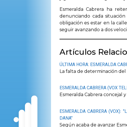
Esmeralda Cabrera ha reite
denunciando cada situación
obligación es estar en la cal
seguir avanzando a dos velocid
Artículos Relaci
ÚLTIMA HORA: ESMERALDA CAB
La falta de determinación del
ESMERALDA CABRERA (VOX TELDE
Esmeralda Cabrera concejal y 
ESMERALDA CABRERA (VOX): "
DANA"
Según acaba de avanzar Esmer