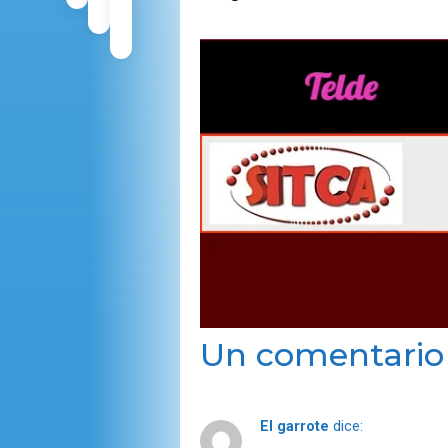
Un comentario
El garrote
dice: