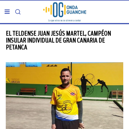
PORTADA
EL TELDENSE JUAN JESÚS MARTEL, CAMPÉON
INSULAR INDIVIDUAL DE GRAN CANARIA DE
PETANCA
TELDE
GRAN CANARIA
CANARIAS
5ª COLUMNA
CARTAS DEL DIRECTOR
ENTREVISTAS