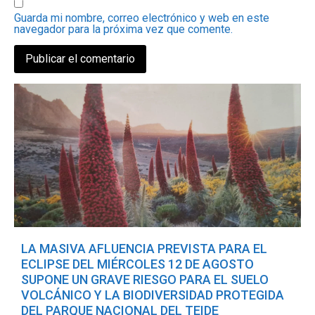
Guarda mi nombre, correo electrónico y web en este
navegador para la próxima vez que comente.
LA MASIVA AFLUENCIA PREVISTA PARA EL
ECLIPSE DEL MIÉRCOLES 12 DE AGOSTO
SUPONE UN GRAVE RIESGO PARA EL SUELO
VOLCÁNICO Y LA BIODIVERSIDAD PROTEGIDA
DEL PARQUE NACIONAL DEL TEIDE